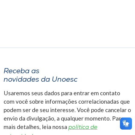
Museu
Unoesc
Store
Selecione
o idioma
Receba as
novidades da Unoesc
A+
Usaremos seus dados para entrar em contato
A-
com você sobre informações correlacionadas que
podem ser de seu interesse. Você pode cancelar o
envio da divulgação, a qualquer momento. Para
mais detalhes, leia nossa
política de