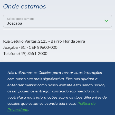
Onde estamos
Selecione o campus
Rua Getúlio Vargas, 2125 - Bairro Flor da Serra
Joaçaba - SC - CEP 89600-000
Telefone (49) 3551-2000
Siga a Unoesc
Nós utilizamos os Cookies para tornar suas interações
com nosso site mais significativa. Eles nos ajudam a
entender melhor como nosso website está sendo usado,
assim podemos entregar conteúdo sob medida para
você. Para mais informações sobre os tipos diferentes de
cookies que estamos usando, leia nossa
Política de
Privacidade
.