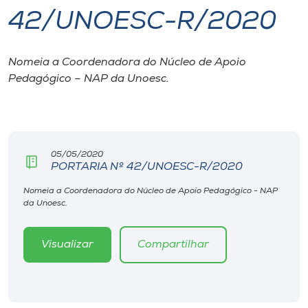
42/UNOESC-R/2020
I.nova
Nomeia a Coordenadora do Núcleo de Apoio
Diplomados
Pedagógico – NAP da Unoesc.
Cultura
CPA
05/05/2020
PORTARIA Nº 42/UNOESC-R/2020
Biblioteca
Nomeia a Coordenadora do Núcleo de Apoio Pedagógico - NAP
da Unoesc.
Editora
Visualizar
Compartilhar
Rádio