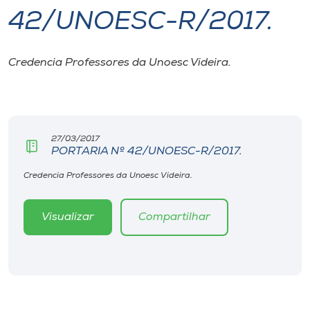
42/UNOESC-R/2017.
I.nova
Credencia Professores da Unoesc Videira.
Diplomados
Cultura
27/03/2017
PORTARIA Nº 42/UNOESC-R/2017.
CPA
Credencia Professores da Unoesc Videira.
Biblioteca
Visualizar
Compartilhar
Editora
Rádio