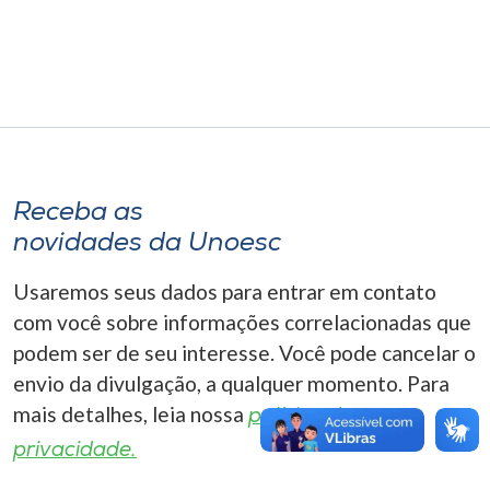
Museu
Unoesc
Store
Receba as
Selecione
o idioma
novidades da Unoesc
Usaremos seus dados para entrar em contato
com você sobre informações correlacionadas que
A+
podem ser de seu interesse. Você pode cancelar o
A-
envio da divulgação, a qualquer momento. Para
mais detalhes, leia nossa
política de
privacidade.