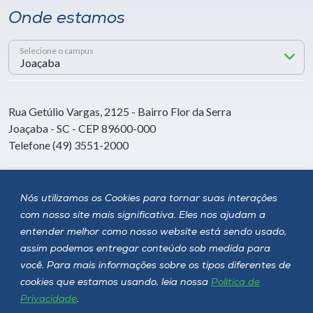
Onde estamos
Selecione o campus
Rua Getúlio Vargas, 2125 - Bairro Flor da Serra
Joaçaba - SC - CEP 89600-000
Telefone (49) 3551-2000
Siga a Unoesc
Nós utilizamos os Cookies para tornar suas interações
com nosso site mais significativa. Eles nos ajudam a
entender melhor como nosso website está sendo usado,
assim podemos entregar conteúdo sob medida para
você. Para mais informações sobre os tipos diferentes de
cookies que estamos usando, leia nossa
Política de
Privacidade
.