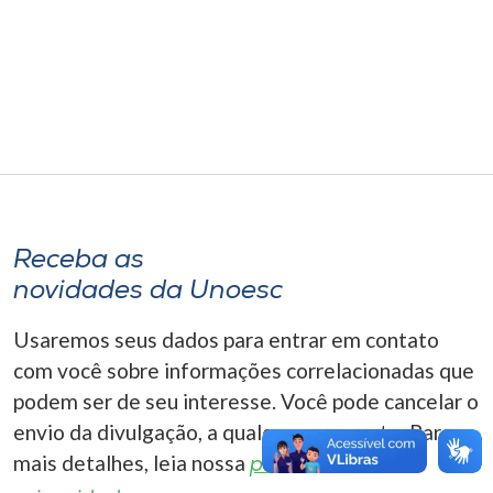
Museu
Unoesc
Store
Selecione
o idioma
Receba as
novidades da Unoesc
A+
Usaremos seus dados para entrar em contato
A-
com você sobre informações correlacionadas que
podem ser de seu interesse. Você pode cancelar o
envio da divulgação, a qualquer momento. Para
mais detalhes, leia nossa
política de