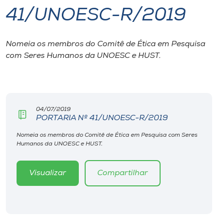
41/UNOESC-R/2019
I.nova
Nomeia os membros do Comitê de Ética em Pesquisa
Diplomados
com Seres Humanos da UNOESC e HUST.
Cultura
CPA
04/07/2019
PORTARIA Nº 41/UNOESC-R/2019
Biblioteca
Nomeia os membros do Comitê de Ética em Pesquisa com Seres
Humanos da UNOESC e HUST.
Editora
Visualizar
Compartilhar
Rádio