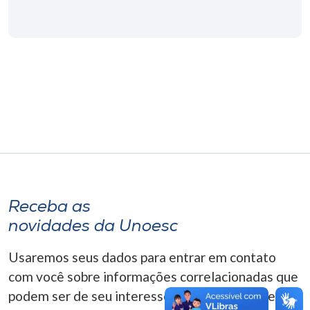
Museu
Unoesc
Store
Selecione
o idioma
A+
Receba as
A-
novidades da Unoesc
Usaremos seus dados para entrar em contato
com você sobre informações correlacionadas que
podem ser de seu interesse. Você pode cancelar o