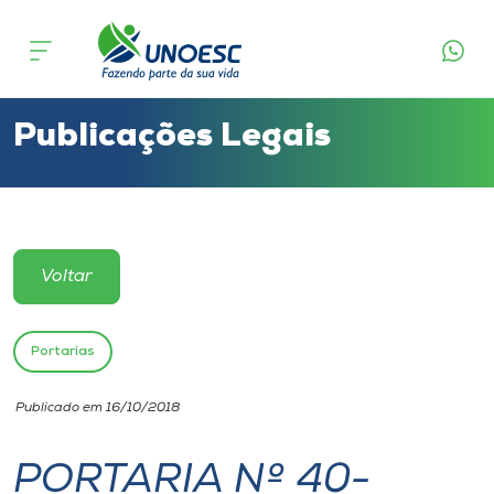
Cursos
Onde estamos
Publicações Legais
Pesquisa
Atendimento ao Estudante
Voltar
Portal de Ensino
Portarias
A
Publicado em 16/10/2018
Unoesc
PORTARIA Nº 40-
Internacionalização