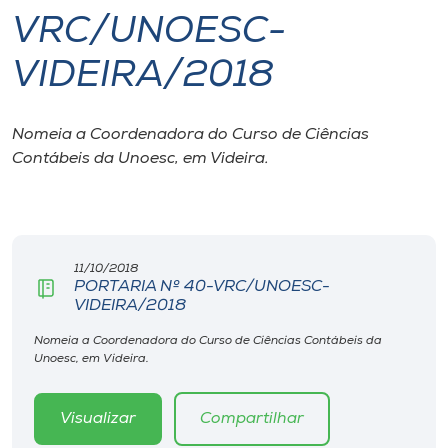
VRC/UNOESC-
I.nova
VIDEIRA/2018
Diplomados
Nomeia a Coordenadora do Curso de Ciências
Contábeis da Unoesc, em Videira.
Cultura
CPA
11/10/2018
Biblioteca
PORTARIA Nº 40-VRC/UNOESC-
VIDEIRA/2018
Editora
Nomeia a Coordenadora do Curso de Ciências Contábeis da
Unoesc, em Videira.
Rádio
Visualizar
Compartilhar