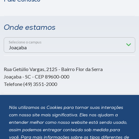
Fale Conosco
Onde estamos
Selecione o campus
Rua Getúlio Vargas, 2125 - Bairro Flor da Serra
Joaçaba - SC - CEP 89600-000
Telefone (49) 3551-2000
Siga a Unoesc
Nós utilizamos os Cookies para tornar suas interações
com nosso site mais significativa. Eles nos ajudam a
entender melhor como nosso website está sendo usado,
assim podemos entregar conteúdo sob medida para
você. Para mais informações sobre os tipos diferentes de