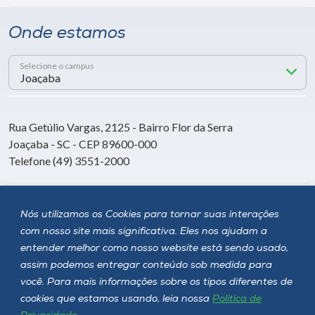
Onde estamos
Selecione o campus
Rua Getúlio Vargas, 2125 - Bairro Flor da Serra
Joaçaba - SC - CEP 89600-000
Telefone (49) 3551-2000
Siga a Unoesc
Nós utilizamos os Cookies para tornar suas interações
com nosso site mais significativa. Eles nos ajudam a
entender melhor como nosso website está sendo usado,
assim podemos entregar conteúdo sob medida para
você. Para mais informações sobre os tipos diferentes de
cookies que estamos usando, leia nossa
Política de