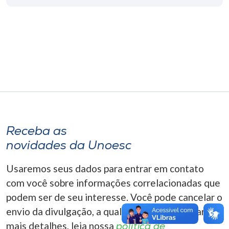
Museu
Unoesc
Store
Selecione
o idioma
Receba as
novidades da Unoesc
A+
A-
Usaremos seus dados para entrar em contato
com você sobre informações correlacionadas que
podem ser de seu interesse. Você pode cancelar o
envio da divulgação, a qualquer momento. Para
mais detalhes, leia nossa
política de