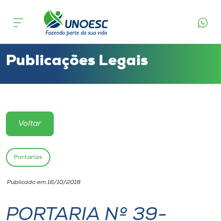
Cursos
Onde estamos
Publicações Legais
Pesquisa
Atendimento ao Estudante
Voltar
Portal de Ensino
Portarias
A
Publicado em 16/10/2018
Unoesc
PORTARIA Nº 39-
Internacionalização