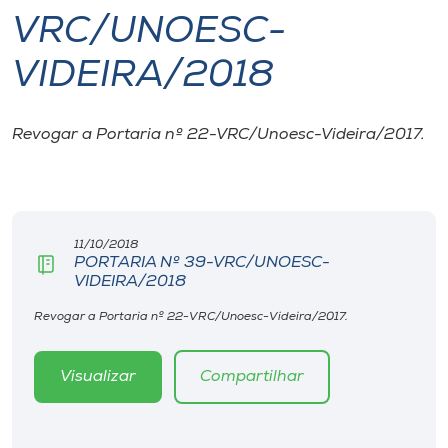
VRC/UNOESC-
I.nova
VIDEIRA/2018
Diplomados
Revogar a Portaria nº 22-VRC/Unoesc-Videira/2017.
Cultura
CPA
11/10/2018
PORTARIA Nº 39-VRC/UNOESC-
Biblioteca
VIDEIRA/2018
Revogar a Portaria nº 22-VRC/Unoesc-Videira/2017.
Editora
Visualizar
Compartilhar
Rádio