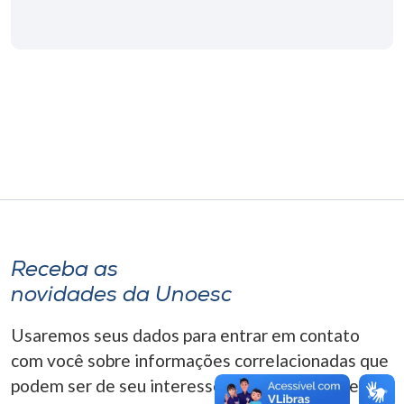
Museu
Unoesc
Store
Selecione
o idioma
A+
Receba as
A-
novidades da Unoesc
Usaremos seus dados para entrar em contato
com você sobre informações correlacionadas que
podem ser de seu interesse. Você pode cancelar o