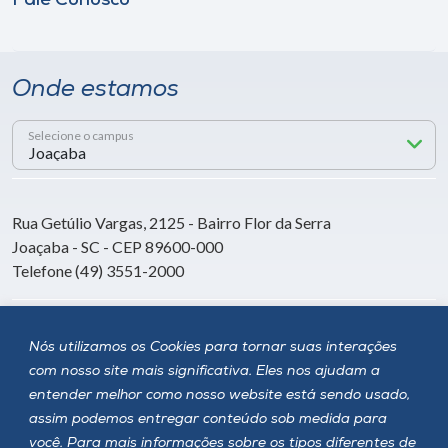
Fale Conosco
Onde estamos
Selecione o campus
Rua Getúlio Vargas, 2125 - Bairro Flor da Serra
Joaçaba - SC - CEP 89600-000
Telefone (49) 3551-2000
Siga a Unoesc
Nós utilizamos os Cookies para tornar suas interações
com nosso site mais significativa. Eles nos ajudam a
entender melhor como nosso website está sendo usado,
assim podemos entregar conteúdo sob medida para
você. Para mais informações sobre os tipos diferentes de