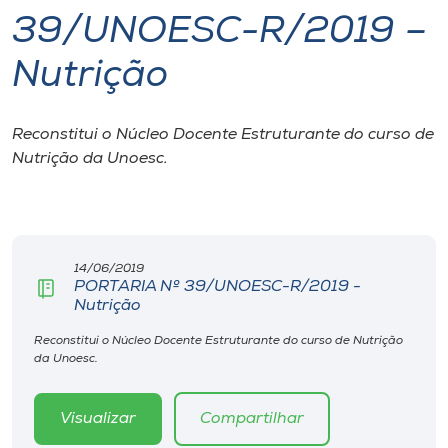
39/UNOESC-R/2019 –
I.nova
Nutrição
Diplomados
Reconstitui o Núcleo Docente Estruturante do curso de
Nutrição da Unoesc.
Cultura
CPA
14/06/2019
Biblioteca
PORTARIA Nº 39/UNOESC-R/2019 -
Nutrição
Editora
Reconstitui o Núcleo Docente Estruturante do curso de Nutrição
da Unoesc.
Rádio
Visualizar
Compartilhar