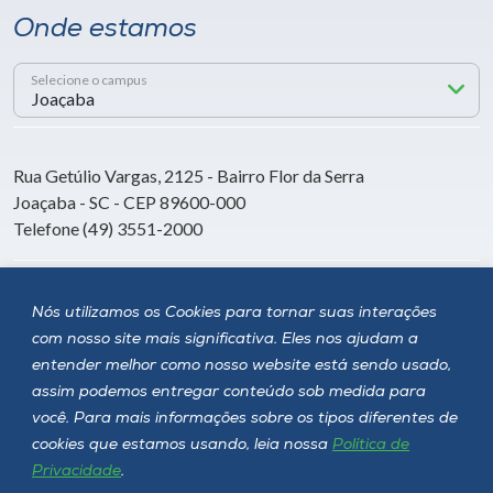
Onde estamos
Selecione o campus
Rua Getúlio Vargas, 2125 - Bairro Flor da Serra
Joaçaba - SC - CEP 89600-000
Telefone (49) 3551-2000
Siga a Unoesc
Nós utilizamos os Cookies para tornar suas interações
com nosso site mais significativa. Eles nos ajudam a
entender melhor como nosso website está sendo usado,
assim podemos entregar conteúdo sob medida para
você. Para mais informações sobre os tipos diferentes de
cookies que estamos usando, leia nossa
Política de
Privacidade
.