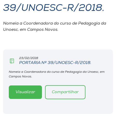
39/UNOESC-R/2018.
I.nova
Nomeia a Coordenadora do curso de Pedagogia da
Diplomados
Unoesc, em Campos Novos.
Cultura
CPA
23/02/2018
PORTARIA Nº 39/UNOESC-R/2018.
Biblioteca
Nomeia a Coordenadora do curso de Pedagogia da Unoesc, em
Campos Novos.
Editora
Visualizar
Compartilhar
Rádio