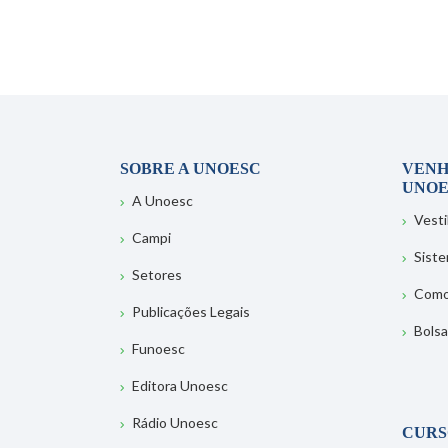
SOBRE A UNOESC
VENH
UNOE
A Unoesc
Vesti
Campi
Sist
Setores
Como
Publicações Legais
Bolsa
Funoesc
Editora Unoesc
Rádio Unoesc
CURS