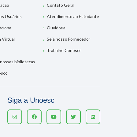
tação
Contato Geral
os Usuários
Atendimento ao Estudante
nciona
Ouvidoria
a Virtual
Seja nosso Fornecedor
Trabalhe Conosco
nossas bibliotecas
osco
Siga a Unoesc