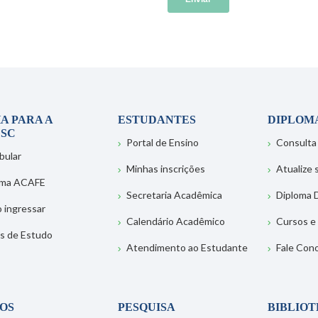
A PARA A
ESTUDANTES
DIPLOM
SC
Portal de Ensino
Consulta
bular
Minhas inscrições
Atualize
ema ACAFE
Secretaria Acadêmica
Diploma D
 ingressar
Calendário Acadêmico
Cursos e
s de Estudo
Atendimento ao Estudante
Fale Con
OS
PESQUISA
BIBLIO