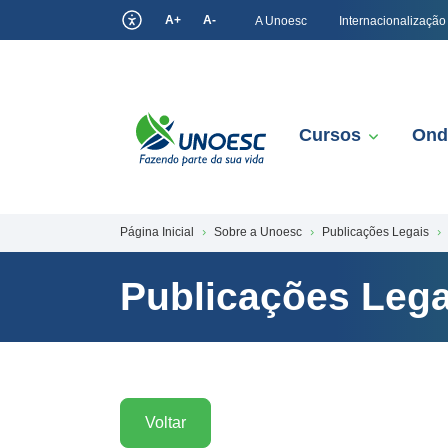
A+
A-
A Unoesc
Internacionalização
Cursos
Ond
Página Inicial
Sobre a Unoesc
Publicações Legais
Publicações Lega
Voltar