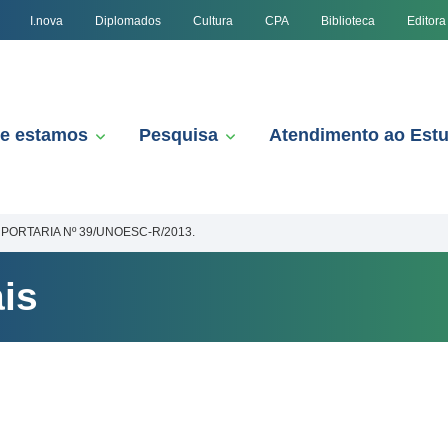
I.nova
Diplomados
Cultura
CPA
Biblioteca
Editora
e estamos
Pesquisa
Atendimento ao Est
PORTARIA Nº 39/UNOESC-R/2013.
is