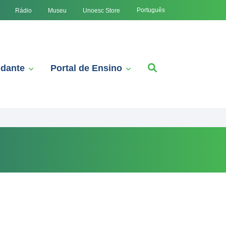
Português
Rádio
Museu
Unoesc Store
udante
Portal de Ensino