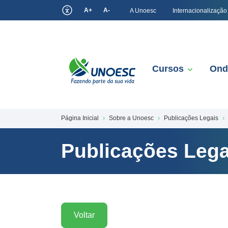
A+
A-
A Unoesc
Internacionalização
Cursos
Ond
Página Inicial
Sobre a Unoesc
Publicações Legais
Publicações Lega
Voltar