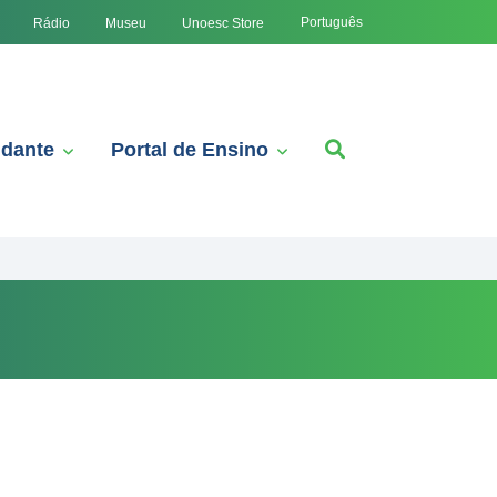
Português
Rádio
Museu
Unoesc Store
udante
Portal de Ensino