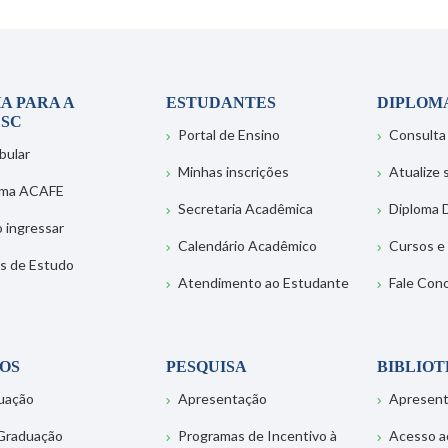
A PARA A
ESTUDANTES
DIPLOM
SC
Portal de Ensino
Consulta
bular
Minhas inscrições
Atualize
ema ACAFE
Secretaria Acadêmica
Diploma D
 ingressar
Calendário Acadêmico
Cursos e
s de Estudo
Atendimento ao Estudante
Fale Con
OS
PESQUISA
BIBLIO
uação
Apresentação
Apresen
Graduação
Programas de Incentivo à
Acesso a