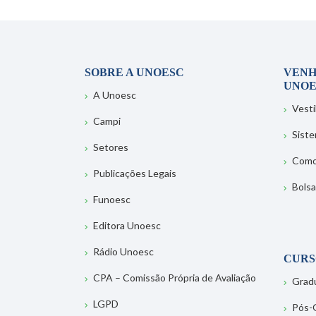
SOBRE A UNOESC
VENH
UNOE
A Unoesc
Vesti
Campi
Sist
Setores
Como
Publicações Legais
Bolsa
Funoesc
Editora Unoesc
Rádio Unoesc
CURS
CPA – Comissão Própria de Avaliação
Grad
LGPD
Pós-