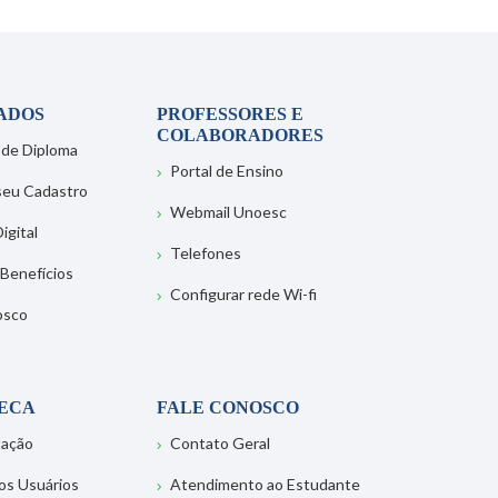
ADOS
PROFESSORES E
COLABORADORES
 de Diploma
Portal de Ensino
 seu Cadastro
Webmail Unoesc
igital
Telefones
 Benefícios
Configurar rede Wi-fi
osco
TECA
FALE CONOSCO
tação
Contato Geral
os Usuários
Atendimento ao Estudante