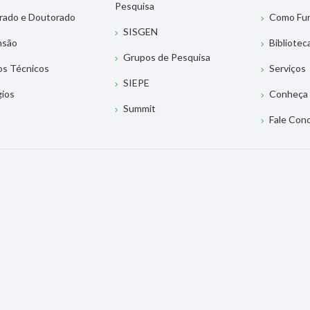
Pesquisa
rado e Doutorado
Como Fu
SISGEN
nsão
Bibliotec
Grupos de Pesquisa
os Técnicos
Serviços
SIEPE
gios
Conheça 
Summit
Fale Con