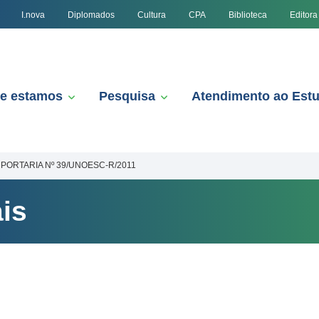
I.nova
Diplomados
Cultura
CPA
Biblioteca
Editora
e estamos
Pesquisa
Atendimento ao Est
PORTARIA Nº 39/UNOESC-R/2011
is