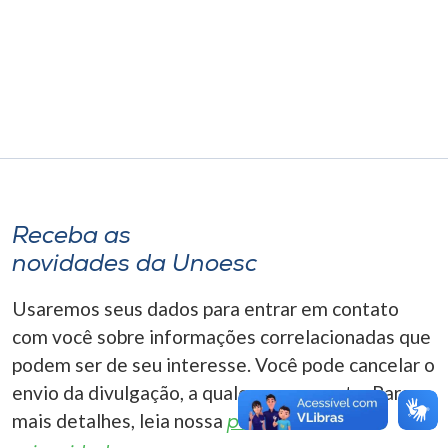
Museu
Unoesc
Store
Selecione
o idioma
Receba as
novidades da Unoesc
A+
Usaremos seus dados para entrar em contato
A-
com você sobre informações correlacionadas que
podem ser de seu interesse. Você pode cancelar o
envio da divulgação, a qualquer momento. Para
mais detalhes, leia nossa
política de