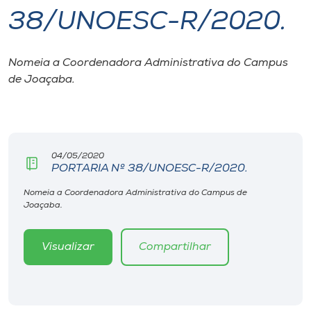
38/UNOESC-R/2020.
I.nova
Nomeia a Coordenadora Administrativa do Campus
Diplomados
de Joaçaba.
Cultura
CPA
04/05/2020
PORTARIA Nº 38/UNOESC-R/2020.
Biblioteca
Nomeia a Coordenadora Administrativa do Campus de
Joaçaba.
Editora
Visualizar
Compartilhar
Rádio