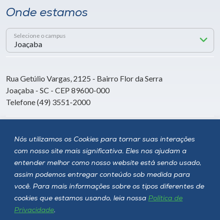
Onde estamos
Selecione o campus
Rua Getúlio Vargas, 2125 - Bairro Flor da Serra
Joaçaba - SC - CEP 89600-000
Telefone (49) 3551-2000
Siga a Unoesc
Nós utilizamos os Cookies para tornar suas interações
com nosso site mais significativa. Eles nos ajudam a
entender melhor como nosso website está sendo usado,
assim podemos entregar conteúdo sob medida para
você. Para mais informações sobre os tipos diferentes de
cookies que estamos usando, leia nossa
Política de
Privacidade
.