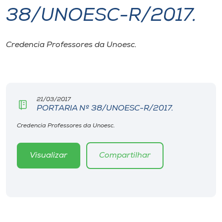
38/UNOESC-R/2017.
I.nova
Credencia Professores da Unoesc.
Diplomados
Cultura
21/03/2017
PORTARIA Nº 38/UNOESC-R/2017.
CPA
Credencia Professores da Unoesc.
Biblioteca
Visualizar
Compartilhar
Editora
Rádio