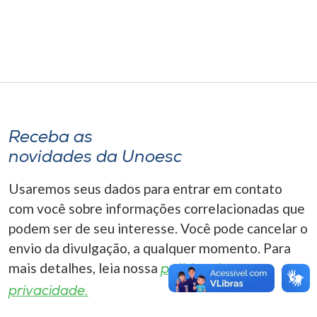
Museu
Unoesc
Store
Receba as
Selecione
o idioma
novidades da Unoesc
Usaremos seus dados para entrar em contato
com você sobre informações correlacionadas que
A+
podem ser de seu interesse. Você pode cancelar o
A-
envio da divulgação, a qualquer momento. Para
mais detalhes, leia nossa
política de
privacidade.