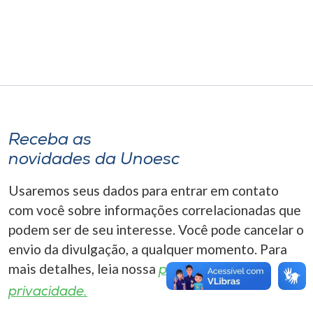
Museu
Unoesc
Store
Selecione
Receba as
o idioma
novidades da Unoesc
Usaremos seus dados para entrar em contato
A+
com você sobre informações correlacionadas que
A-
podem ser de seu interesse. Você pode cancelar o
envio da divulgação, a qualquer momento. Para
mais detalhes, leia nossa
política de
privacidade.