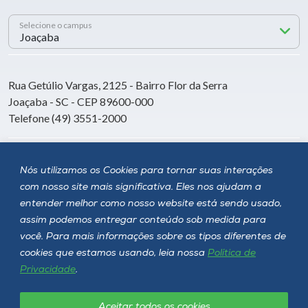
Selecione o campus
Rua Getúlio Vargas, 2125 - Bairro Flor da Serra
Joaçaba - SC - CEP 89600-000
Telefone (49) 3551-2000
Siga a Unoesc
Nós utilizamos os Cookies para tornar suas interações
com nosso site mais significativa. Eles nos ajudam a
entender melhor como nosso website está sendo usado,
assim podemos entregar conteúdo sob medida para
você. Para mais informações sobre os tipos diferentes de
cookies que estamos usando, leia nossa
Política de
Privacidade
.
Aceitar todos os cookies