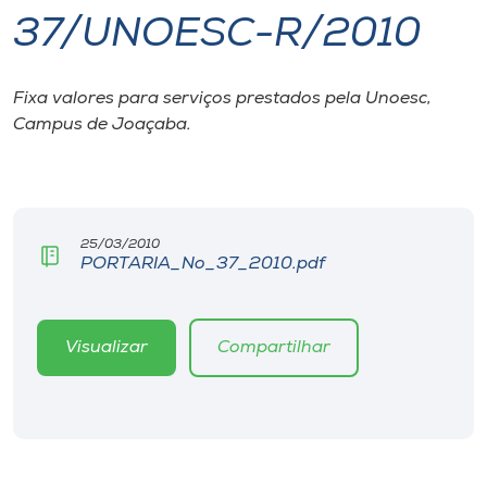
37/UNOESC-R/2010
I.nova
Fixa valores para serviços prestados pela Unoesc,
Diplomados
Campus de Joaçaba.
Cultura
CPA
25/03/2010
PORTARIA_No_37_2010.pdf
Biblioteca
Visualizar
Compartilhar
Editora
Rádio