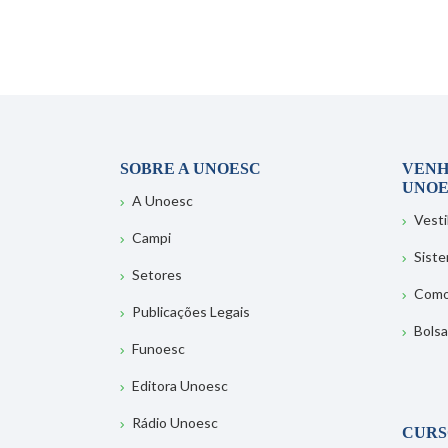
SOBRE A UNOESC
VENH
UNOE
A Unoesc
Vesti
Campi
Sist
Setores
Como
Publicações Legais
Bolsa
Funoesc
Editora Unoesc
Rádio Unoesc
CURS