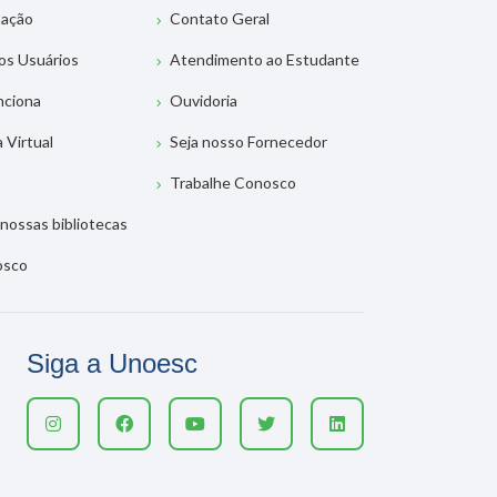
tação
Contato Geral
os Usuários
Atendimento ao Estudante
nciona
Ouvidoria
a Virtual
Seja nosso Fornecedor
Trabalhe Conosco
nossas bibliotecas
osco
Siga a Unoesc