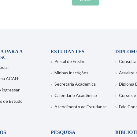
A PARA A
ESTUDANTES
DIPLOM
SC
Portal de Ensino
Consulta
bular
Minhas inscrições
Atualize
ema ACAFE
Secretaria Acadêmica
Diploma D
 ingressar
Calendário Acadêmico
Cursos e
s de Estudo
Atendimento ao Estudante
Fale Con
OS
PESQUISA
BIBLIO