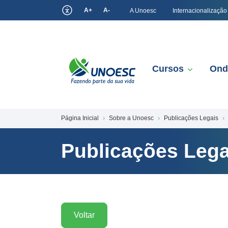
A+
A-
A Unoesc
Internacionalização
Cursos
Ond
Página Inicial
Sobre a Unoesc
Publicações Legais
Publicações Lega
Voltar