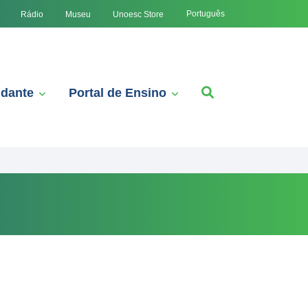
Português
Rádio
Museu
Unoesc Store
udante
Portal de Ensino