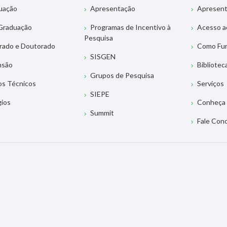
uação
Apresentação
Apresen
Graduação
Programas de Incentivo à
Acesso a
Pesquisa
rado e Doutorado
Como Fu
SISGEN
nsão
Bibliotec
Grupos de Pesquisa
os Técnicos
Serviços
SIEPE
gios
Conheça 
Summit
Fale Con