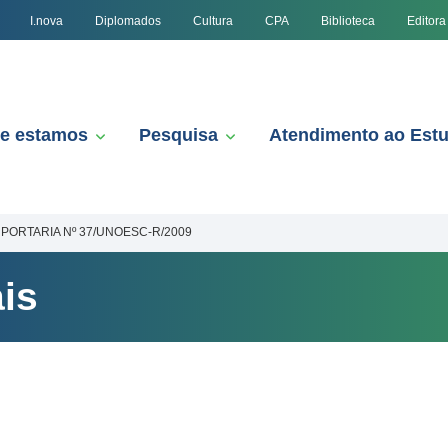
I.nova
Diplomados
Cultura
CPA
Biblioteca
Editora
e estamos
Pesquisa
Atendimento ao Est
PORTARIA Nº 37/UNOESC-R/2009
is