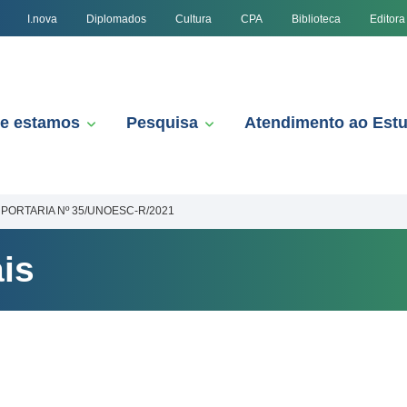
I.nova
Diplomados
Cultura
CPA
Biblioteca
Editora
e estamos
Pesquisa
Atendimento ao Est
PORTARIA Nº 35/UNOESC-R/2021
is