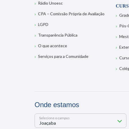
Rádio Unoesc
CURS
CPA – Comissão Própria de Avaliação
Grad
LGPD
Pós-
Transparência Pública
Mest
O que acontece
Exte
Serviços para a Comunidade
Curs
Colé
Onde estamos
Selecione o campus