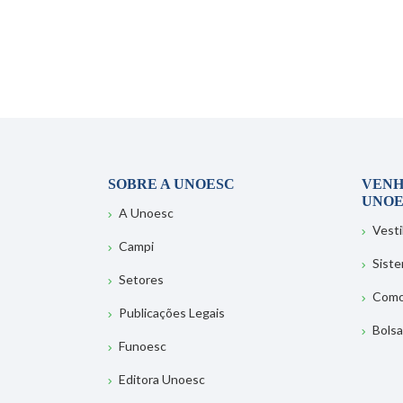
SOBRE A UNOESC
VENH
UNOE
A Unoesc
Vesti
Campi
Sist
Setores
Como
Publicações Legais
Bolsa
Funoesc
Editora Unoesc