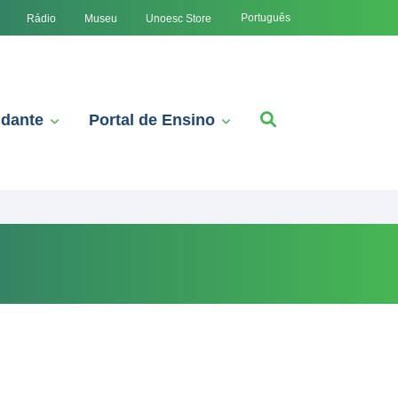
Português
Rádio
Museu
Unoesc Store
udante
Portal de Ensino