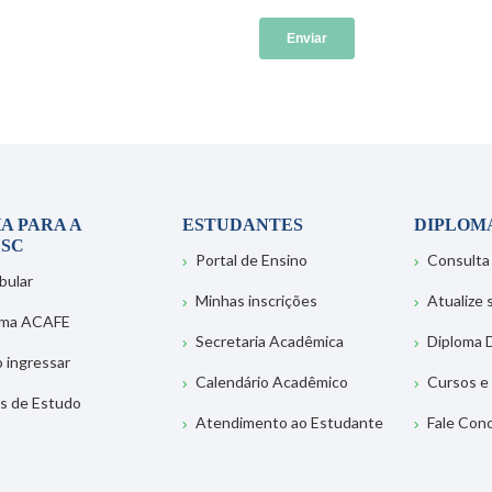
A PARA A
ESTUDANTES
DIPLOM
SC
Portal de Ensino
Consulta
bular
Minhas inscrições
Atualize
ema ACAFE
Secretaria Acadêmica
Diploma D
 ingressar
Calendário Acadêmico
Cursos e
s de Estudo
Atendimento ao Estudante
Fale Con