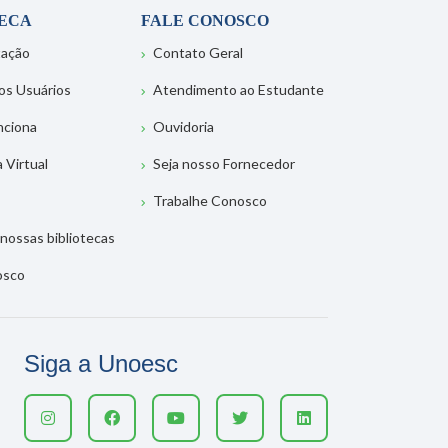
TECA
FALE CONOSCO
tação
Contato Geral
os Usuários
Atendimento ao Estudante
nciona
Ouvidoria
a Virtual
Seja nosso Fornecedor
Trabalhe Conosco
nossas bibliotecas
osco
Siga a Unoesc