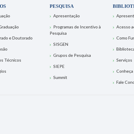
OS
PESQUISA
BIBLIO
uação
Apresentação
Apresen
Graduação
Programas de Incentivo à
Acesso a
Pesquisa
rado e Doutorado
Como Fu
SISGEN
nsão
Bibliotec
Grupos de Pesquisa
os Técnicos
Serviços
SIEPE
gios
Conheça 
Summit
Fale Con