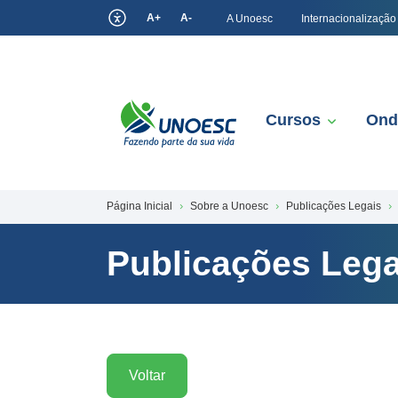
A+
A-
A Unoesc
Internacionalização
Cursos
Ond
Página Inicial
Sobre a Unoesc
Publicações Legais
Publicações Lega
Voltar