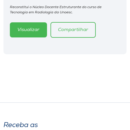
Museu
Reconstitui o Núcleo Docente Estruturante do curso de
Tecnologia em Radiologia da Unoesc.
Unoesc
Store
Visualizar
Compartilhar
Selecione
o idioma
A+
A-
Receba as