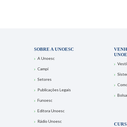
SOBRE A UNOESC
VENH
UNOE
A Unoesc
Vesti
Campi
Sist
Setores
Como
Publicações Legais
Bolsa
Funoesc
Editora Unoesc
Rádio Unoesc
CURS