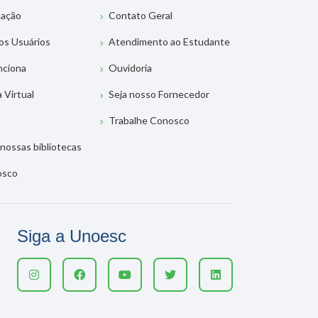
tação
Contato Geral
os Usuários
Atendimento ao Estudante
nciona
Ouvidoria
a Virtual
Seja nosso Fornecedor
Trabalhe Conosco
nossas bibliotecas
osco
Siga a Unoesc