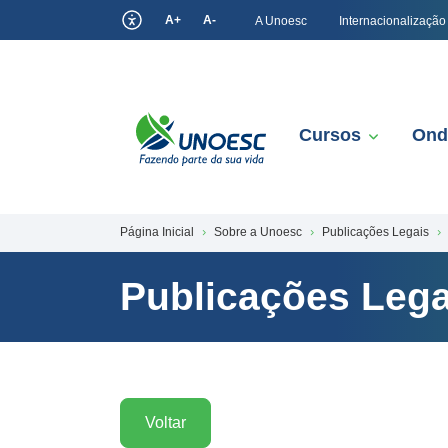
A+
A-
A Unoesc
Internacionalização
Cursos
Ond
Página Inicial
Sobre a Unoesc
Publicações Legais
Publicações Lega
Voltar