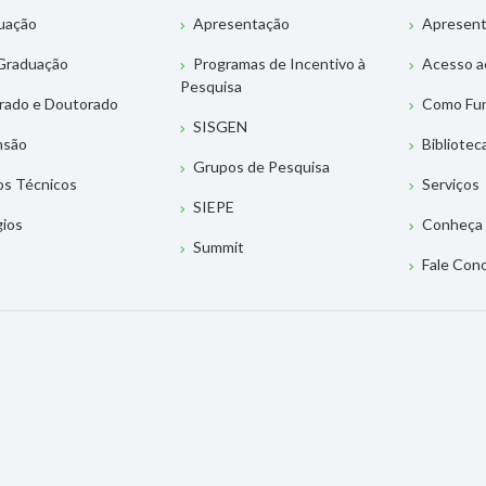
uação
Apresentação
Apresen
Graduação
Programas de Incentivo à
Acesso a
Pesquisa
rado e Doutorado
Como Fu
SISGEN
nsão
Bibliotec
Grupos de Pesquisa
os Técnicos
Serviços
SIEPE
gios
Conheça 
Summit
Fale Con