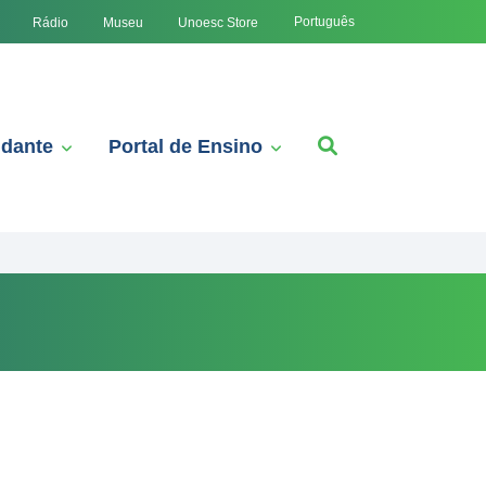
Português
Rádio
Museu
Unoesc Store
udante
Portal de Ensino