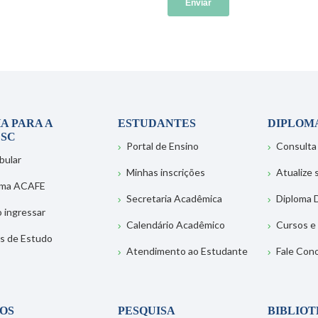
A PARA A
ESTUDANTES
DIPLOM
SC
Portal de Ensino
Consulta
bular
Minhas inscrições
Atualize
ema ACAFE
Secretaria Acadêmica
Diploma D
 ingressar
Calendário Acadêmico
Cursos e
s de Estudo
Atendimento ao Estudante
Fale Con
OS
PESQUISA
BIBLIO