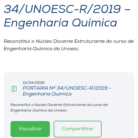
34/UNOESC-R/2019 –
I.nova
Engenharia Química
Diplomados
Reconstitui o Núcleo Docente Estruturante do curso de
Engenharia Química da Unoesc.
Cultura
CPA
12/04/2019
Biblioteca
PORTARIA Nº 34/UNOESC-R/2019 -
Engenharia Química
Editora
Reconstitui o Núcleo Docente Estruturante do curso de
Engenharia Química da Unoesc.
Rádio
Visualizar
Compartilhar