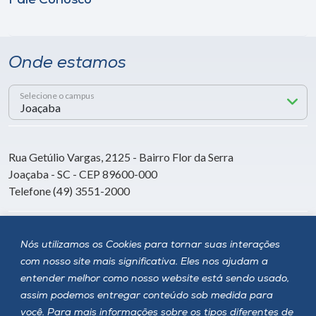
Fale Conosco
Onde estamos
Selecione o campus
Rua Getúlio Vargas, 2125 - Bairro Flor da Serra
Joaçaba - SC - CEP 89600-000
Telefone (49) 3551-2000
Siga a Unoesc
Nós utilizamos os Cookies para tornar suas interações
com nosso site mais significativa. Eles nos ajudam a
entender melhor como nosso website está sendo usado,
assim podemos entregar conteúdo sob medida para
você. Para mais informações sobre os tipos diferentes de