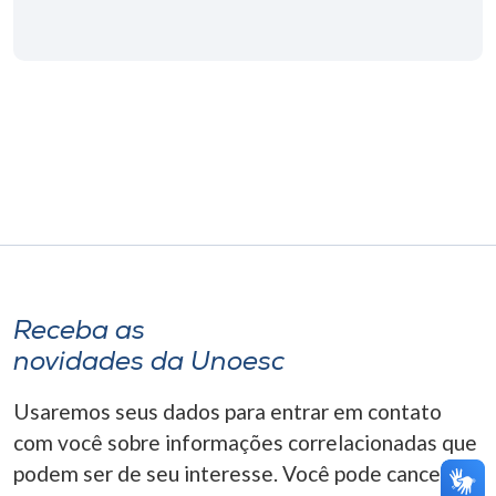
Museu
Unoesc
Store
Selecione
o idioma
A+
Receba as
A-
novidades da Unoesc
Usaremos seus dados para entrar em contato
com você sobre informações correlacionadas que
podem ser de seu interesse. Você pode cancelar o