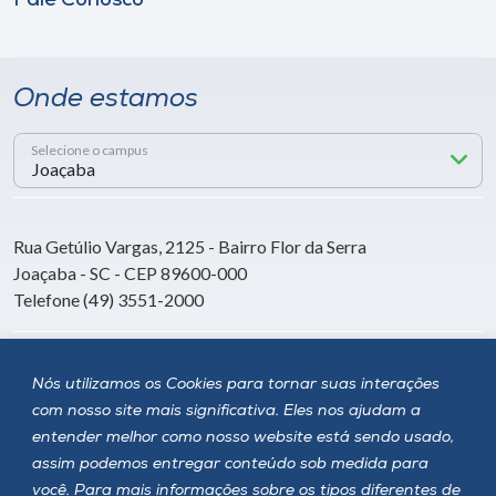
Fale Conosco
Onde estamos
Selecione o campus
Rua Getúlio Vargas, 2125 - Bairro Flor da Serra
Joaçaba - SC - CEP 89600-000
Telefone (49) 3551-2000
Siga a Unoesc
Nós utilizamos os Cookies para tornar suas interações
com nosso site mais significativa. Eles nos ajudam a
entender melhor como nosso website está sendo usado,
assim podemos entregar conteúdo sob medida para
você. Para mais informações sobre os tipos diferentes de