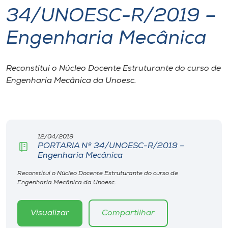
34/UNOESC-R/2019 –
I.nova
Engenharia Mecânica
Diplomados
Reconstitui o Núcleo Docente Estruturante do curso de
Engenharia Mecânica da Unoesc.
Cultura
CPA
12/04/2019
Biblioteca
PORTARIA Nº 34/UNOESC-R/2019 –
Engenharia Mecânica
Editora
Reconstitui o Núcleo Docente Estruturante do curso de
Engenharia Mecânica da Unoesc.
Rádio
Visualizar
Compartilhar