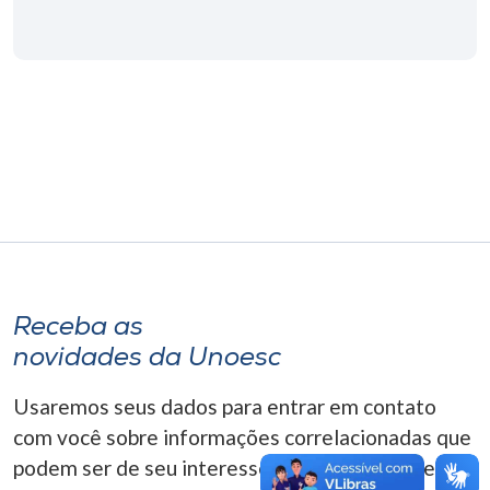
Museu
Unoesc
Store
Selecione
o idioma
A+
Receba as
A-
novidades da Unoesc
Usaremos seus dados para entrar em contato
com você sobre informações correlacionadas que
podem ser de seu interesse. Você pode cancelar o