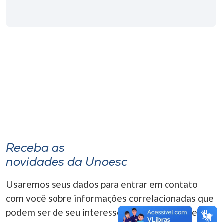
Museu
Unoesc
Store
Selecione
o idioma
A+
Receba as
A-
novidades da Unoesc
Usaremos seus dados para entrar em contato
com você sobre informações correlacionadas que
podem ser de seu interesse. Você pode cancelar o