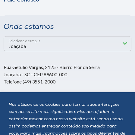
Fale Conosco
Onde estamos
Selecione o campus
Rua Getúlio Vargas, 2125 - Bairro Flor da Serra
Joaçaba - SC - CEP 89600-000
Telefone (49) 3551-2000
Siga a Unoesc
Nós utilizamos os Cookies para tornar suas interações
com nosso site mais significativa. Eles nos ajudam a
entender melhor como nosso website está sendo usado,
assim podemos entregar conteúdo sob medida para
você. Para mais informações sobre os tipos diferentes de