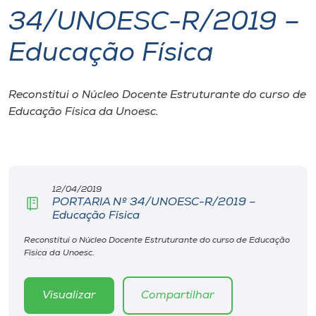
34/UNOESC-R/2019 –
I.nova
Educação Física
Diplomados
Reconstitui o Núcleo Docente Estruturante do curso de
Educação Física da Unoesc.
Cultura
CPA
12/04/2019
Biblioteca
PORTARIA Nº 34/UNOESC-R/2019 –
Educação Física
Editora
Reconstitui o Núcleo Docente Estruturante do curso de Educação
Física da Unoesc.
Rádio
Visualizar
Compartilhar