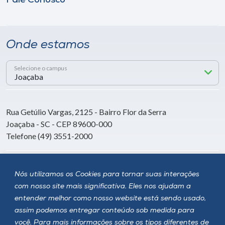
Fale Conosco
Onde estamos
Selecione o campus
Rua Getúlio Vargas, 2125 - Bairro Flor da Serra
Joaçaba - SC - CEP 89600-000
Telefone (49) 3551-2000
Siga a Unoesc
Nós utilizamos os Cookies para tornar suas interações
com nosso site mais significativa. Eles nos ajudam a
entender melhor como nosso website está sendo usado,
assim podemos entregar conteúdo sob medida para
você. Para mais informações sobre os tipos diferentes de