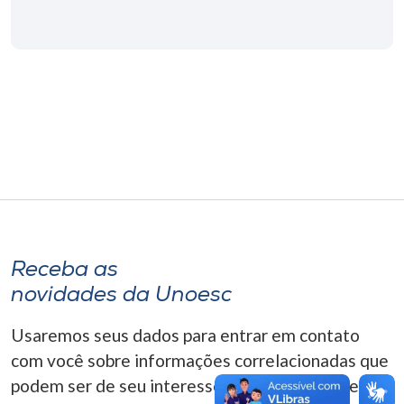
Museu
Unoesc
Store
Selecione
o idioma
A+
Receba as
A-
novidades da Unoesc
Usaremos seus dados para entrar em contato
com você sobre informações correlacionadas que
podem ser de seu interesse. Você pode cancelar o