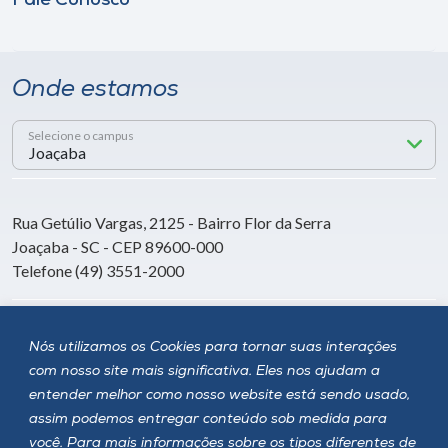
Fale Conosco
Onde estamos
Selecione o campus
Rua Getúlio Vargas, 2125 - Bairro Flor da Serra
Joaçaba - SC - CEP 89600-000
Telefone (49) 3551-2000
Siga a Unoesc
Nós utilizamos os Cookies para tornar suas interações
com nosso site mais significativa. Eles nos ajudam a
entender melhor como nosso website está sendo usado,
assim podemos entregar conteúdo sob medida para
você. Para mais informações sobre os tipos diferentes de