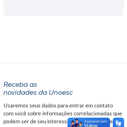
Museu
Unoesc
Store
Selecione
o idioma
A+
Receba as
A-
novidades da Unoesc
Usaremos seus dados para entrar em contato
com você sobre informações correlacionadas que
podem ser de seu interesse. Você pode cancelar o