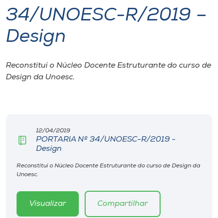
34/UNOESC-R/2019 –
I.nova
Design
Diplomados
Reconstitui o Núcleo Docente Estruturante do curso de
Design da Unoesc.
Cultura
CPA
12/04/2019
Biblioteca
PORTARIA Nº 34/UNOESC-R/2019 -
Design
Editora
Reconstitui o Núcleo Docente Estruturante do curso de Design da
Unoesc.
Rádio
Visualizar
Compartilhar