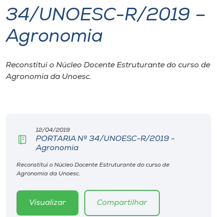
34/UNOESC-R/2019 –
I.nova
Agronomia
Diplomados
Reconstitui o Núcleo Docente Estruturante do curso de
Agronomia da Unoesc.
Cultura
CPA
12/04/2019
Biblioteca
PORTARIA Nº 34/UNOESC-R/2019 -
Agronomia
Editora
Reconstitui o Núcleo Docente Estruturante do curso de
Agronomia da Unoesc.
Rádio
Visualizar
Compartilhar