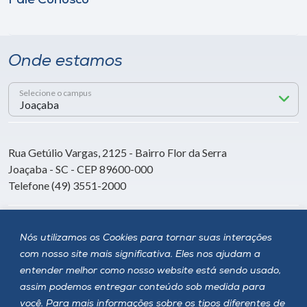
Fale Conosco
Onde estamos
Selecione o campus
Rua Getúlio Vargas, 2125 - Bairro Flor da Serra
Joaçaba - SC - CEP 89600-000
Telefone (49) 3551-2000
Siga a Unoesc
Nós utilizamos os Cookies para tornar suas interações
com nosso site mais significativa. Eles nos ajudam a
entender melhor como nosso website está sendo usado,
assim podemos entregar conteúdo sob medida para
você. Para mais informações sobre os tipos diferentes de