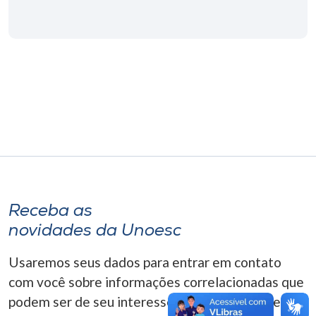
Museu
Unoesc
Store
Selecione
o idioma
A+
Receba as
A-
novidades da Unoesc
Usaremos seus dados para entrar em contato
com você sobre informações correlacionadas que
podem ser de seu interesse. Você pode cancelar o