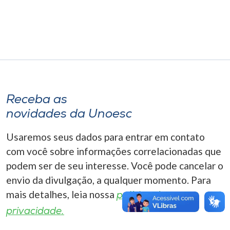
Museu
Unoesc
Store
Receba as
Selecione
o idioma
novidades da Unoesc
Usaremos seus dados para entrar em contato
com você sobre informações correlacionadas que
A+
podem ser de seu interesse. Você pode cancelar o
A-
envio da divulgação, a qualquer momento. Para
mais detalhes, leia nossa
política de
privacidade.