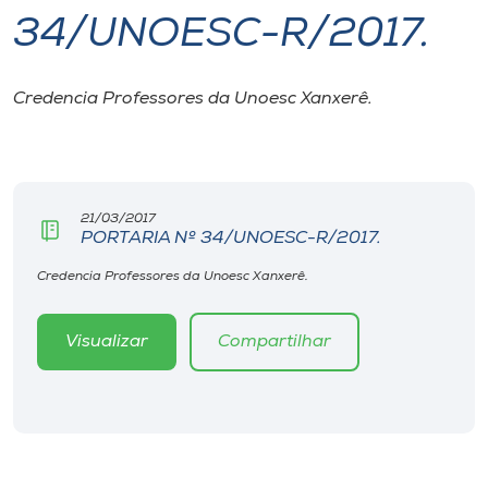
34/UNOESC-R/2017.
I.nova
Credencia Professores da Unoesc Xanxerê.
Diplomados
Cultura
21/03/2017
PORTARIA Nº 34/UNOESC-R/2017.
CPA
Credencia Professores da Unoesc Xanxerê.
Biblioteca
Visualizar
Compartilhar
Editora
Rádio