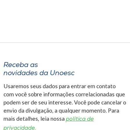
Museu
Unoesc
Store
Selecione
o idioma
Receba as
novidades da Unoesc
Usaremos seus dados para entrar em contato
A+
A-
com você sobre informações correlacionadas que
podem ser de seu interesse. Você pode cancelar o
envio da divulgação, a qualquer momento. Para
mais detalhes, leia nossa
política de
privacidade.