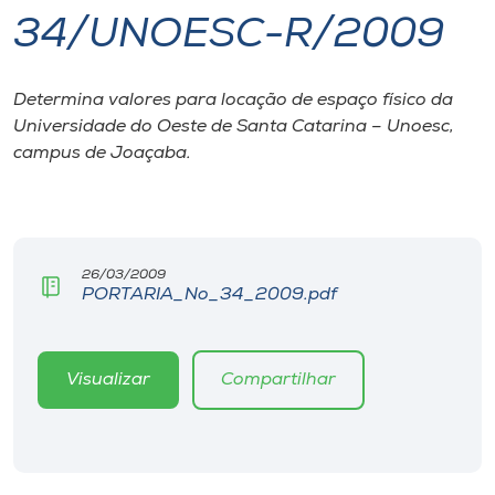
34/UNOESC-R/2009
I.nova
Determina valores para locação de espaço físico da
Diplomados
Universidade do Oeste de Santa Catarina – Unoesc,
campus de Joaçaba.
Cultura
CPA
26/03/2009
PORTARIA_No_34_2009.pdf
Biblioteca
Editora
Visualizar
Compartilhar
Rádio