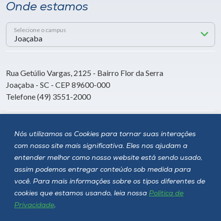
Onde estamos
Selecione o campus
Rua Getúlio Vargas, 2125 - Bairro Flor da Serra
Joaçaba - SC - CEP 89600-000
Telefone (49) 3551-2000
Siga a Unoesc
Nós utilizamos os Cookies para tornar suas interações
com nosso site mais significativa. Eles nos ajudam a
entender melhor como nosso website está sendo usado,
assim podemos entregar conteúdo sob medida para
você. Para mais informações sobre os tipos diferentes de
cookies que estamos usando, leia nossa
Política de
Privacidade
.