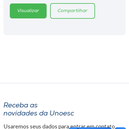
Museu
Visualizar
Compartilhar
Unoesc
Store
Selecione
o idioma
A+
A-
Receba as
novidades da Unoesc
Usaremos seus dados para entrar em contato