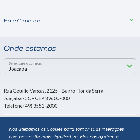
Fale Conosco
Onde estamos
Selecione o campus
Rua Getúlio Vargas, 2125 - Bairro Flor da Serra
Joaçaba - SC - CEP 89600-000
Telefone (49) 3551-2000
Siga a Unoesc
Nós utilizamos os Cookies para tornar suas interações
com nosso site mais significativa. Eles nos ajudam a