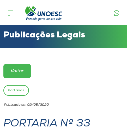
Cursos
Onde estamos
Publicações Legais
Pesquisa
Atendimento ao Estudante
Voltar
Portal de Ensino
Portarias
A
Publicado em 02/05/2020
Unoesc
PORTARIA Nº 33
Internacionalização