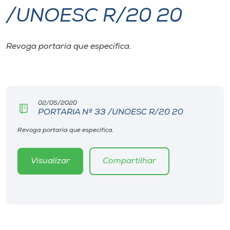
/UNOESC R/20 20
I.nova
Revoga portaria que especifica.
Diplomados
Cultura
02/05/2020
PORTARIA Nº 33 /UNOESC R/20 20
CPA
Revoga portaria que especifica.
Biblioteca
Visualizar
Compartilhar
Editora
Rádio