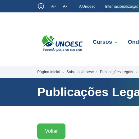
A+
A-
A Unoesc
Internacionalização
Cursos
Ond
Página Inicial
Sobre a Unoesc
Publicações Legais
Publicações Lega
Voltar