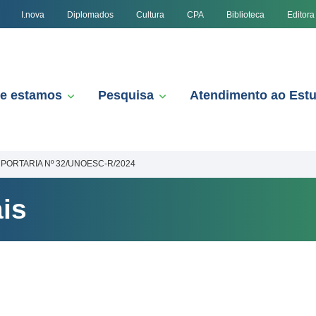
I.nova
Diplomados
Cultura
CPA
Biblioteca
Editora
e estamos
Pesquisa
Atendimento ao Est
PORTARIA Nº 32/UNOESC-R/2024
is