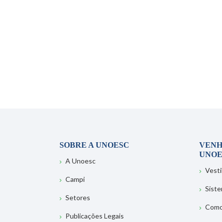
SOBRE A UNOESC
VENH
UNOE
A Unoesc
Vesti
Campi
Sist
Setores
Como
Publicações Legais