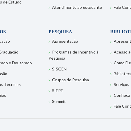
s de Estudo
Atendimento ao Estudante
Fale Con
OS
PESQUISA
BIBLIO
uação
Apresentação
Apresen
Graduação
Programas de Incentivo à
Acesso a
Pesquisa
rado e Doutorado
Como Fu
SISGEN
nsão
Bibliotec
Grupos de Pesquisa
os Técnicos
Serviços
SIEPE
gios
Conheça 
Summit
Fale Con