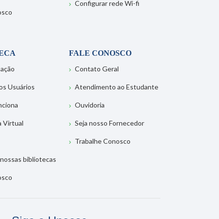
Configurar rede Wi-fi
osco
TECA
FALE CONOSCO
tação
Contato Geral
os Usuários
Atendimento ao Estudante
nciona
Ouvidoria
a Virtual
Seja nosso Fornecedor
Trabalhe Conosco
nossas bibliotecas
osco