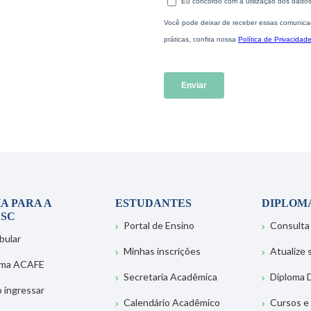
A PARA A
ESTUDANTES
DIPLOM
SC
Portal de Ensino
Consulta
bular
Minhas inscrições
Atualize
ema ACAFE
Secretaria Acadêmica
Diploma D
 ingressar
Calendário Acadêmico
Cursos e