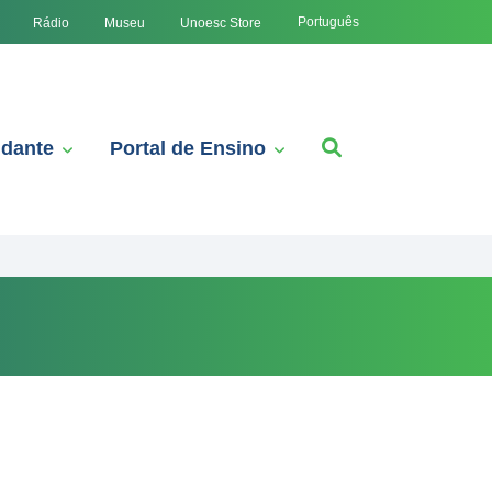
Português
Rádio
Museu
Unoesc Store
udante
Portal de Ensino