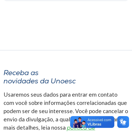
Museu
Unoesc
Store
Selecione
o idioma
Receba as
novidades da Unoesc
A+
Usaremos seus dados para entrar em contato
A-
com você sobre informações correlacionadas que
podem ser de seu interesse. Você pode cancelar o
envio da divulgação, a qualquer momento. Para
mais detalhes, leia nossa
política de