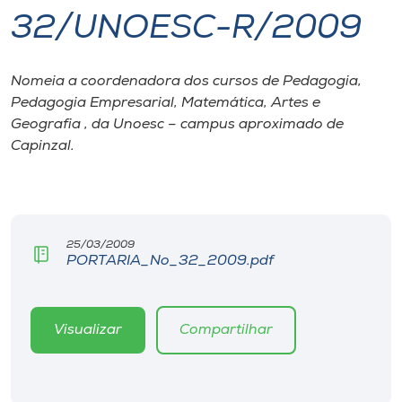
32/UNOESC-R/2009
I.nova
Nomeia a coordenadora dos cursos de Pedagogia,
Diplomados
Pedagogia Empresarial, Matemática, Artes e
Geografia , da Unoesc – campus aproximado de
Cultura
Capinzal.
CPA
25/03/2009
Biblioteca
PORTARIA_No_32_2009.pdf
Editora
Visualizar
Compartilhar
Rádio