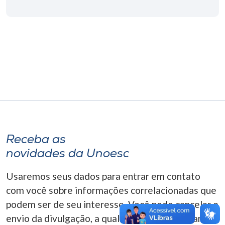
Museu
Unoesc
Store
Selecione
o idioma
Receba as
A+
novidades da Unoesc
A-
Usaremos seus dados para entrar em contato
com você sobre informações correlacionadas que
podem ser de seu interesse. Você pode cancelar o
envio da divulgação, a qualquer momento. Para