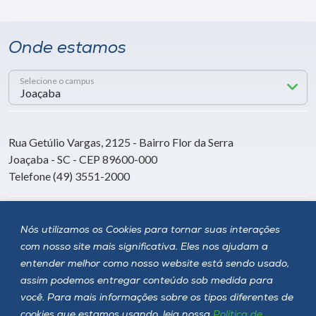
Onde estamos
Selecione o campus
Rua Getúlio Vargas, 2125 - Bairro Flor da Serra
Joaçaba - SC - CEP 89600-000
Telefone (49) 3551-2000
Siga a Unoesc
Nós utilizamos os Cookies para tornar suas interações
com nosso site mais significativa. Eles nos ajudam a
entender melhor como nosso website está sendo usado,
assim podemos entregar conteúdo sob medida para
você. Para mais informações sobre os tipos diferentes de
cookies que estamos usando, leia nossa
Política de