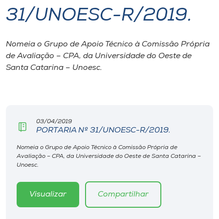
31/UNOESC-R/2019.
I.nova
Nomeia o Grupo de Apoio Técnico à Comissão Própria
Diplomados
de Avaliação – CPA, da Universidade do Oeste de
Santa Catarina – Unoesc.
Cultura
CPA
03/04/2019
PORTARIA Nº 31/UNOESC-R/2019.
Biblioteca
Nomeia o Grupo de Apoio Técnico à Comissão Própria de
Avaliação – CPA, da Universidade do Oeste de Santa Catarina –
Editora
Unoesc.
Rádio
Visualizar
Compartilhar