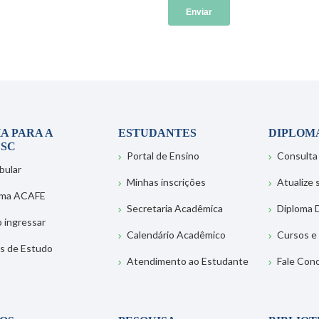
A PARA A
ESTUDANTES
DIPLOM
SC
Portal de Ensino
Consulta
bular
Minhas inscrições
Atualize
ema ACAFE
Secretaria Acadêmica
Diploma D
 ingressar
Calendário Acadêmico
Cursos e
s de Estudo
Atendimento ao Estudante
Fale Con