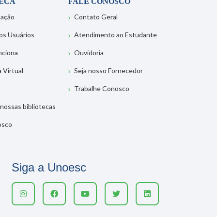
TECA
FALE CONOSCO
tação
Contato Geral
os Usuários
Atendimento ao Estudante
nciona
Ouvidoria
a Virtual
Seja nosso Fornecedor
Trabalhe Conosco
nossas bibliotecas
osco
Siga a Unoesc