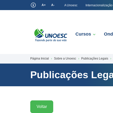
A+
A-
A Unoesc
Internacionalização
Cursos
Ond
Página Inicial
Sobre a Unoesc
Publicações Legais
Publicações Lega
Voltar