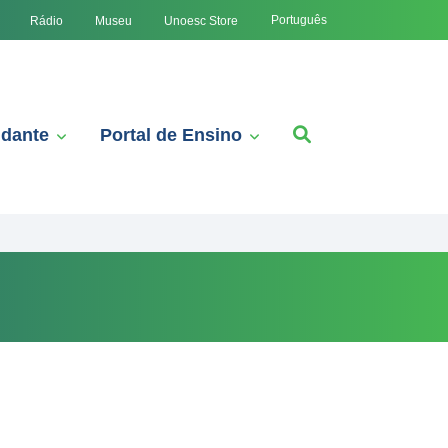
Português
Rádio
Museu
Unoesc Store
udante
Portal de Ensino