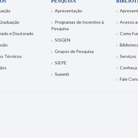
OS
PESQUISA
BIBLIO
uação
Apresentação
Apresen
Graduação
Programas de Incentivo à
Acesso a
Pesquisa
rado e Doutorado
Como Fu
SISGEN
nsão
Bibliotec
Grupos de Pesquisa
os Técnicos
Serviços
SIEPE
gios
Conheça 
Summit
Fale Con