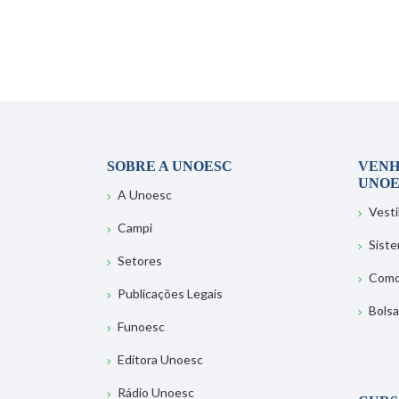
SOBRE A UNOESC
VENH
UNOE
A Unoesc
Vesti
Campi
Sist
Setores
Como
Publicações Legais
Bolsa
Funoesc
Editora Unoesc
Rádio Unoesc