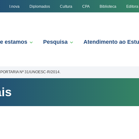
I.nova
Diplomados
Cultura
CPA
Biblioteca
Editora
e estamos
Pesquisa
Atendimento ao Est
PORTARIA Nº 31/UNOESC-R/2014.
is