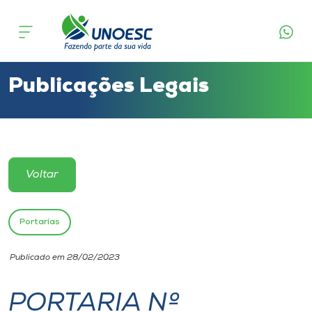
Cursos
Onde estamos
Publicações Legais
Pesquisa
Atendimento ao Estudante
Voltar
Portal de Ensino
Portarias
A
Publicado em 28/02/2023
Unoesc
PORTARIA Nº
Internacionalização