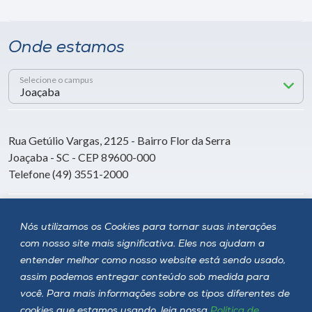
Onde estamos
Selecione o campus
Rua Getúlio Vargas, 2125 - Bairro Flor da Serra
Joaçaba - SC - CEP 89600-000
Telefone (49) 3551-2000
Siga a Unoesc
Nós utilizamos os Cookies para tornar suas interações
com nosso site mais significativa. Eles nos ajudam a
entender melhor como nosso website está sendo usado,
assim podemos entregar conteúdo sob medida para
você. Para mais informações sobre os tipos diferentes de
cookies que estamos usando, leia nossa
Política de