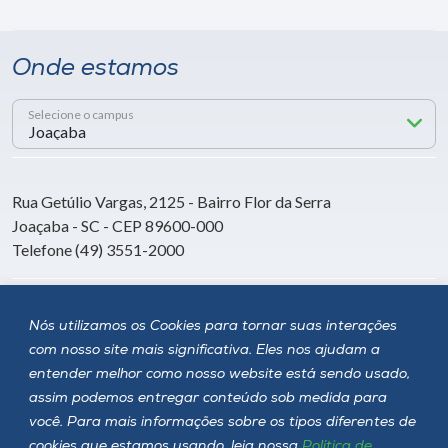
Onde estamos
Selecione o campus
Rua Getúlio Vargas, 2125 - Bairro Flor da Serra
Joaçaba - SC - CEP 89600-000
Telefone (49) 3551-2000
Siga a Unoesc
Nós utilizamos os Cookies para tornar suas interações
com nosso site mais significativa. Eles nos ajudam a
entender melhor como nosso website está sendo usado,
assim podemos entregar conteúdo sob medida para
você. Para mais informações sobre os tipos diferentes de
cookies que estamos usando, leia nossa
Política de