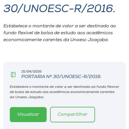
30/UNOESC-R/2016.
I.nova
Estabelece o montante de valor a ser destinado ao
Diplomados
fundo flexível de bolsa de estudo aos acadêmicos
economicamente carentes da Unoesc Joaçaba.
Cultura
CPA
15/04/2016
PORTARIA Nº 30/UNOESC-R/2016.
Biblioteca
Estabelece o montante de valor a ser destinado ao fundo flexível
de bolsa de estudo aos acadêmicos economicamente carentes
Editora
da Unoesc Joaçaba.
Rádio
Visualizar
Compartilhar