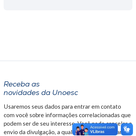
Museu
Unoesc
Store
Selecione
o idioma
Receba as
A+
novidades da Unoesc
A-
Usaremos seus dados para entrar em contato
com você sobre informações correlacionadas que
podem ser de seu interesse. Você pode cancelar o
envio da divulgação, a qualquer momento. Para