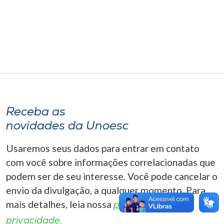
Museu
Unoesc
Store
Selecione
o idioma
Receba as
novidades da Unoesc
Usaremos seus dados para entrar em contato
A+
A-
com você sobre informações correlacionadas que
podem ser de seu interesse. Você pode cancelar o
envio da divulgação, a qualquer momento. Para
mais detalhes, leia nossa
política de
privacidade.