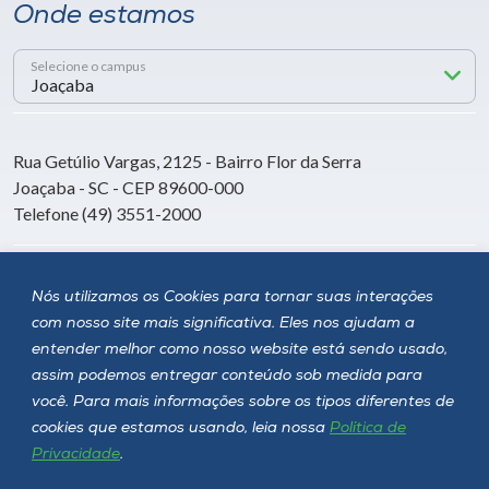
Onde estamos
Selecione o campus
Rua Getúlio Vargas, 2125 - Bairro Flor da Serra
Joaçaba - SC - CEP 89600-000
Telefone (49) 3551-2000
Siga a Unoesc
Nós utilizamos os Cookies para tornar suas interações
com nosso site mais significativa. Eles nos ajudam a
entender melhor como nosso website está sendo usado,
assim podemos entregar conteúdo sob medida para
você. Para mais informações sobre os tipos diferentes de
cookies que estamos usando, leia nossa
Política de
Privacidade
.