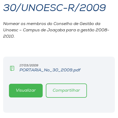
30/UNOESC-R/2009
I.nova
Nomear os membros do Conselho de Gestão da
Diplomados
Unoesc – Campus de Joaçaba para a gestão 2008-
2010.
Cultura
CPA
17/03/2009
PORTARIA_No_30_2009.pdf
Biblioteca
Editora
Visualizar
Compartilhar
Rádio