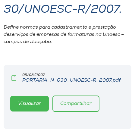
30/UNOESC-R/2007.
I.nova
Define normas para cadastramento e prestação
Diplomados
deserviços de empresas de formaturas na Unoesc –
campus de Joaçaba.
Cultura
CPA
05/03/2007
PORTARIA_N_030_UNOESC-R_2007.pdf
Biblioteca
Editora
Visualizar
Compartilhar
Rádio