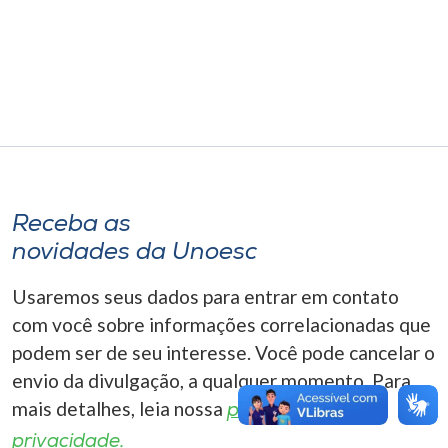
Museu
Unoesc
Store
Selecione
o idioma
Receba as
novidades da Unoesc
Usaremos seus dados para entrar em contato
A+
A-
com você sobre informações correlacionadas que
podem ser de seu interesse. Você pode cancelar o
envio da divulgação, a qualquer momento. Para
mais detalhes, leia nossa
política de
privacidade.