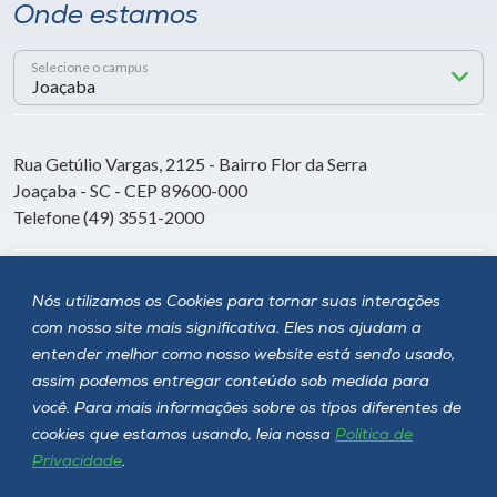
Onde estamos
Selecione o campus
Rua Getúlio Vargas, 2125 - Bairro Flor da Serra
Joaçaba - SC - CEP 89600-000
Telefone (49) 3551-2000
Siga a Unoesc
Nós utilizamos os Cookies para tornar suas interações
com nosso site mais significativa. Eles nos ajudam a
entender melhor como nosso website está sendo usado,
assim podemos entregar conteúdo sob medida para
você. Para mais informações sobre os tipos diferentes de
cookies que estamos usando, leia nossa
Política de
Privacidade
.