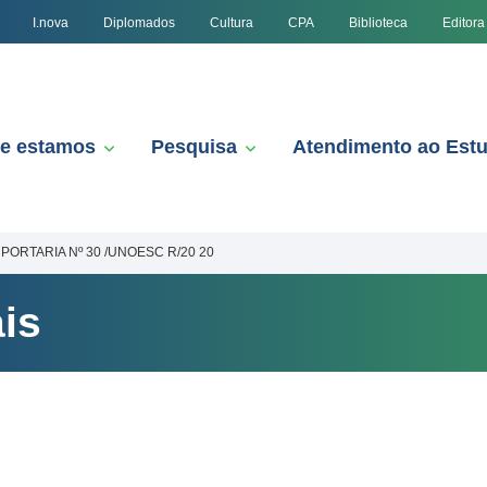
I.nova
Diplomados
Cultura
CPA
Biblioteca
Editora
e estamos
Pesquisa
Atendimento ao Est
PORTARIA Nº 30 /UNOESC R/20 20
is