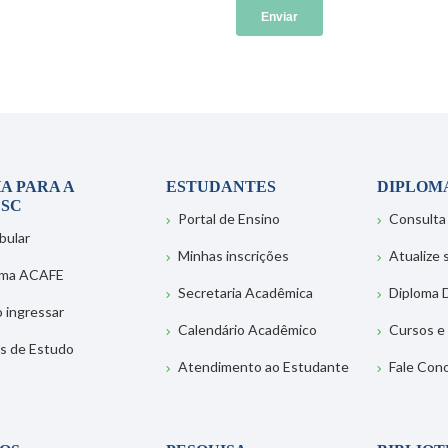
A PARA A
ESTUDANTES
DIPLOM
SC
Portal de Ensino
Consulta
bular
Minhas inscrições
Atualize
ema ACAFE
Secretaria Acadêmica
Diploma D
 ingressar
Calendário Acadêmico
Cursos e
s de Estudo
Atendimento ao Estudante
Fale Con