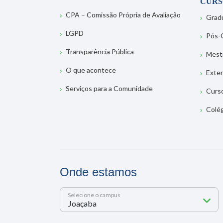
CURS
CPA – Comissão Própria de Avaliação
Grad
LGPD
Pós-
Transparência Pública
Mest
O que acontece
Exte
Serviços para a Comunidade
Curs
Colé
Onde estamos
Selecione o campus