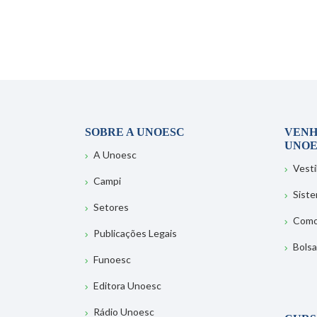
SOBRE A UNOESC
VENH
UNOE
A Unoesc
Vesti
Campi
Sist
Setores
Como
Publicações Legais
Bolsa
Funoesc
Editora Unoesc
Rádio Unoesc