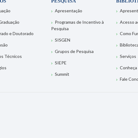
OS
PESQUISA
BIBLIO
uação
Apresentação
Apresen
Graduação
Programas de Incentivo à
Acesso a
Pesquisa
rado e Doutorado
Como Fu
SISGEN
nsão
Bibliotec
Grupos de Pesquisa
os Técnicos
Serviços
SIEPE
gios
Conheça 
Summit
Fale Con