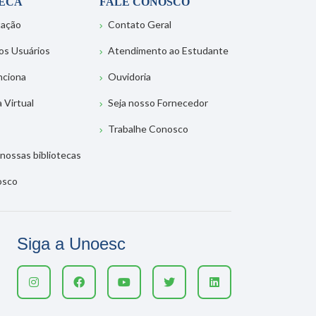
TECA
FALE CONOSCO
tação
Contato Geral
os Usuários
Atendimento ao Estudante
nciona
Ouvidoria
a Virtual
Seja nosso Fornecedor
Trabalhe Conosco
nossas bibliotecas
osco
Siga a Unoesc