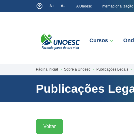
A+
A-
A Unoesc
Internacionalização
Cursos
Ond
Página Inicial
Sobre a Unoesc
Publicações Legais
Publicações Lega
Voltar