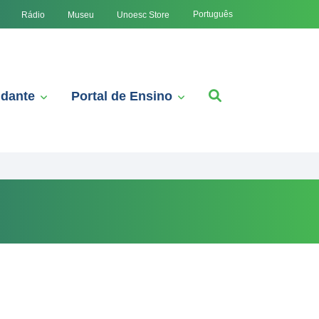
Português
Rádio
Museu
Unoesc Store
udante
Portal de Ensino