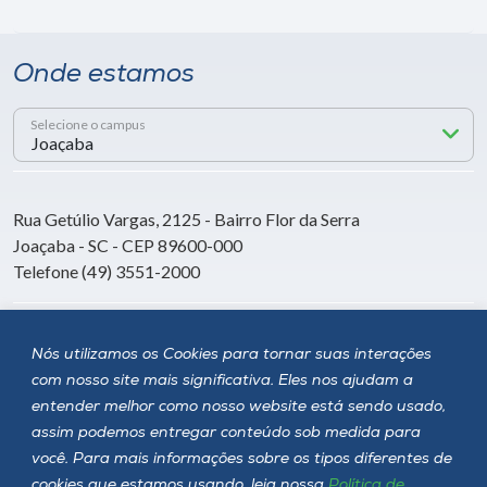
Onde estamos
Selecione o campus
Rua Getúlio Vargas, 2125 - Bairro Flor da Serra
Joaçaba - SC - CEP 89600-000
Telefone (49) 3551-2000
Siga a Unoesc
Nós utilizamos os Cookies para tornar suas interações
com nosso site mais significativa. Eles nos ajudam a
entender melhor como nosso website está sendo usado,
assim podemos entregar conteúdo sob medida para
você. Para mais informações sobre os tipos diferentes de
cookies que estamos usando, leia nossa
Política de