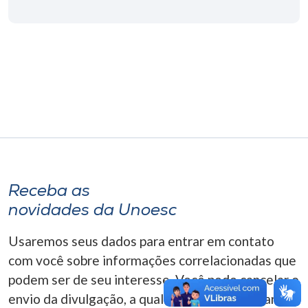
Museu
Unoesc
Store
Selecione
o idioma
Receba as
A+
novidades da Unoesc
A-
Usaremos seus dados para entrar em contato
com você sobre informações correlacionadas que
podem ser de seu interesse. Você pode cancelar o
envio da divulgação, a qualquer momento. Para