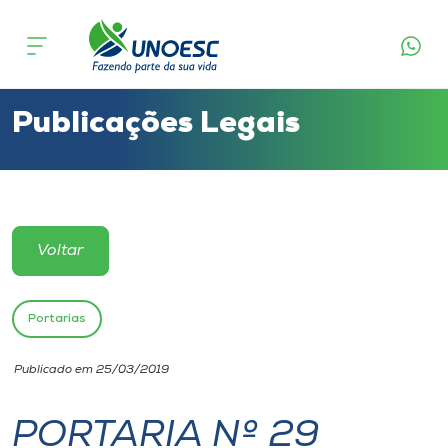
Cursos
Onde estamos
Publicações Legais
Pesquisa
Atendimento ao Estudante
Voltar
Portal de Ensino
Portarias
A
Publicado em 25/03/2019
Unoesc
PORTARIA Nº 29
Internacionalização