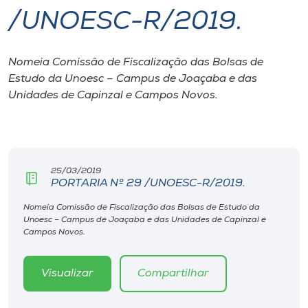
/UNOESC-R/2019.
I.nova
Nomeia Comissão de Fiscalização das Bolsas de
Diplomados
Estudo da Unoesc – Campus de Joaçaba e das
Unidades de Capinzal e Campos Novos.
Cultura
CPA
25/03/2019
PORTARIA Nº 29 /UNOESC-R/2019.
Biblioteca
Nomeia Comissão de Fiscalização das Bolsas de Estudo da
Unoesc – Campus de Joaçaba e das Unidades de Capinzal e
Editora
Campos Novos.
Rádio
Visualizar
Compartilhar