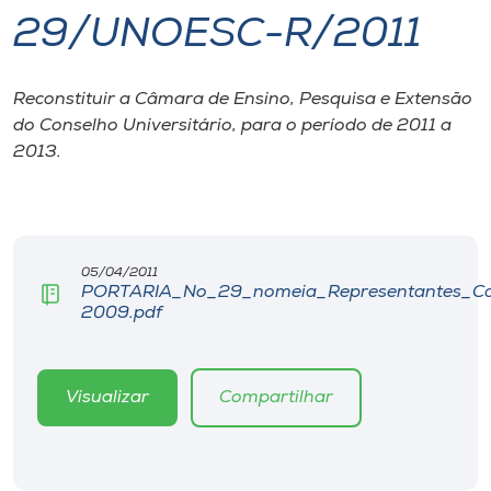
29/UNOESC-R/2011
I.nova
Reconstituir a Câmara de Ensino, Pesquisa e Extensão
Diplomados
do Conselho Universitário, para o período de 2011 a
2013.
Cultura
CPA
05/04/2011
PORTARIA_No_29_nomeia_Representantes_C
Biblioteca
2009.pdf
Editora
Visualizar
Compartilhar
Rádio