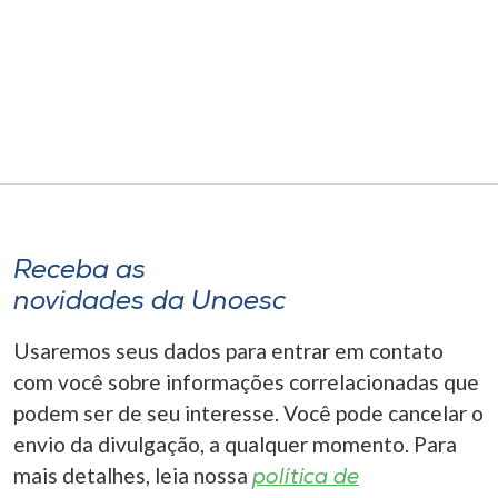
Museu
Unoesc
Store
Selecione
o idioma
Receba as
novidades da Unoesc
A+
Usaremos seus dados para entrar em contato
A-
com você sobre informações correlacionadas que
podem ser de seu interesse. Você pode cancelar o
envio da divulgação, a qualquer momento. Para
mais detalhes, leia nossa
política de