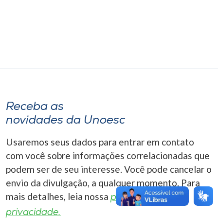
Museu
Unoesc
Store
Selecione
o idioma
Receba as
novidades da Unoesc
Usaremos seus dados para entrar em contato
A+
com você sobre informações correlacionadas que
A-
podem ser de seu interesse. Você pode cancelar o
envio da divulgação, a qualquer momento. Para
mais detalhes, leia nossa
política de
privacidade.