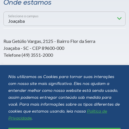
Onde estamos
Selecione o campus
Rua Getúlio Vargas, 2125 - Bairro Flor da Serra
Joaçaba - SC - CEP 89600-000
Telefone (49) 3551-2000
Siga a Unoesc
Nós utilizamos os Cookies para tornar suas interações
com nosso site mais significativa. Eles nos ajudam a
entender melhor como nosso website está sendo usado,
assim podemos entregar conteúdo sob medida para
você. Para mais informações sobre os tipos diferentes de
cookies que estamos usando, leia nossa
Política de
Privacidade
.