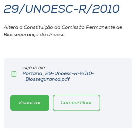
29/UNOESC-R/2010
I.nova
Altera a Constituição da Comissão Permanente de
Diplomados
Biossegurança da Unoesc.
Cultura
CPA
24/03/2010
Portaria_29-Unoesc-R-2010-
_Biosseguranca.pdf
Biblioteca
Editora
Visualizar
Compartilhar
Rádio