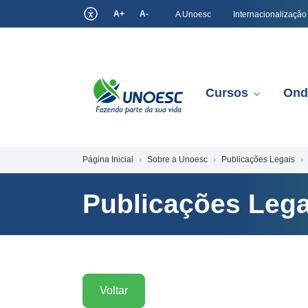
A+
A-
A Unoesc
Internacionalização
Cursos
Ond
Página Inicial
Sobre a Unoesc
Publicações Legais
Publicações Lega
Voltar