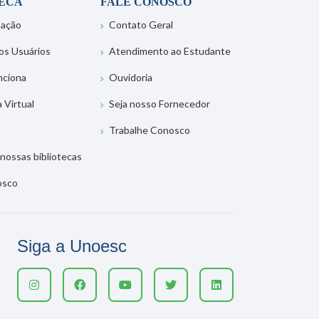
TECA
FALE CONOSCO
tação
Contato Geral
os Usuários
Atendimento ao Estudante
nciona
Ouvidoria
a Virtual
Seja nosso Fornecedor
Trabalhe Conosco
nossas bibliotecas
osco
Siga a Unoesc