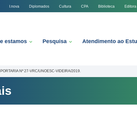
I.nova
Diplomados
Cultura
CPA
Biblioteca
Editora
e estamos
Pesquisa
Atendimento ao Est
PORTARIA Nº 27-VRC/UNOESC-VIDEIRA/2019.
is