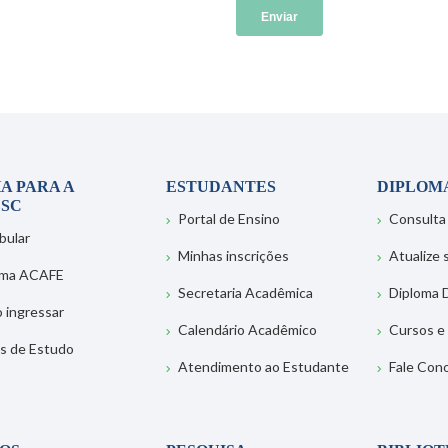
A PARA A
ESTUDANTES
DIPLOM
SC
Portal de Ensino
Consulta
bular
Minhas inscrições
Atualize
ema ACAFE
Secretaria Acadêmica
Diploma D
 ingressar
Calendário Acadêmico
Cursos e
s de Estudo
Atendimento ao Estudante
Fale Con