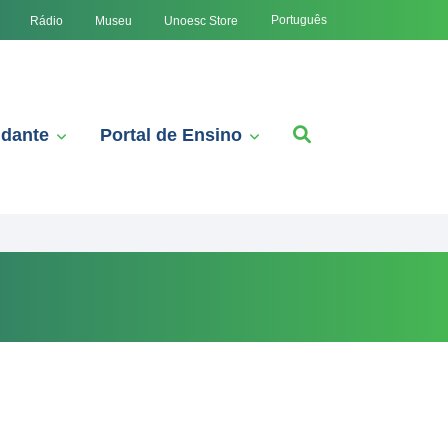
Português
Rádio
Museu
Unoesc Store
udante
Portal de Ensino