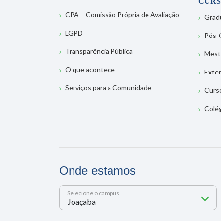
CURS
CPA – Comissão Própria de Avaliação
Grad
LGPD
Pós-
Transparência Pública
Mest
O que acontece
Exte
Serviços para a Comunidade
Curs
Colé
Onde estamos
Selecione o campus