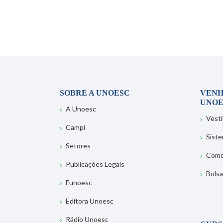
SOBRE A UNOESC
VENH
UNOE
A Unoesc
Vesti
Campi
Sist
Setores
Como
Publicações Legais
Bolsa
Funoesc
Editora Unoesc
Rádio Unoesc