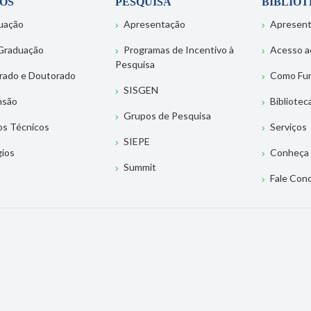
OS
PESQUISA
BIBLIO
uação
Apresentação
Apresen
Graduação
Programas de Incentivo à
Acesso a
Pesquisa
rado e Doutorado
Como Fu
SISGEN
nsão
Bibliotec
Grupos de Pesquisa
os Técnicos
Serviços
SIEPE
gios
Conheça 
Summit
Fale Con