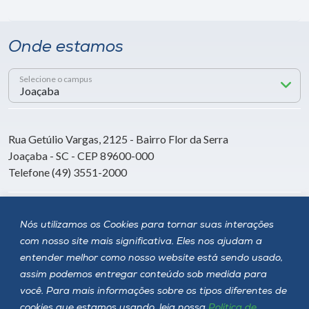
Onde estamos
Selecione o campus
Rua Getúlio Vargas, 2125 - Bairro Flor da Serra
Joaçaba - SC - CEP 89600-000
Telefone (49) 3551-2000
Siga a Unoesc
Nós utilizamos os Cookies para tornar suas interações
com nosso site mais significativa. Eles nos ajudam a
entender melhor como nosso website está sendo usado,
assim podemos entregar conteúdo sob medida para
você. Para mais informações sobre os tipos diferentes de
cookies que estamos usando, leia nossa
Política de