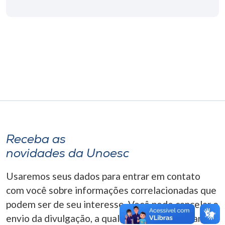
Museu
Unoesc
Store
Selecione
o idioma
Receba as
A+
novidades da Unoesc
A-
Usaremos seus dados para entrar em contato
com você sobre informações correlacionadas que
podem ser de seu interesse. Você pode cancelar o
envio da divulgação, a qualquer momento. Para