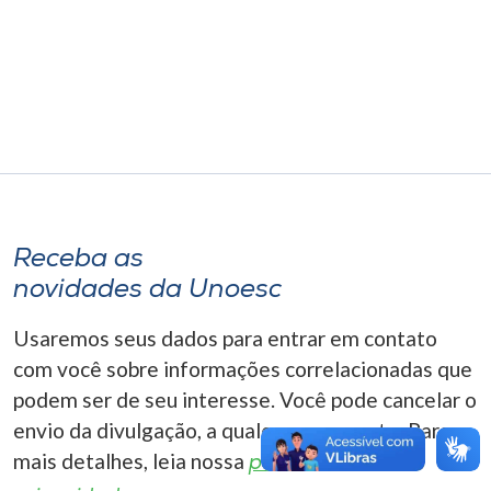
Museu
Unoesc
Store
Selecione
o idioma
Receba as
novidades da Unoesc
A+
Usaremos seus dados para entrar em contato
A-
com você sobre informações correlacionadas que
podem ser de seu interesse. Você pode cancelar o
envio da divulgação, a qualquer momento. Para
mais detalhes, leia nossa
política de