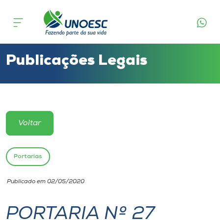
Cursos
Onde estamos
Publicações Legais
Pesquisa
Atendimento ao Estudante
Voltar
Portal de Ensino
Portarias
A
Publicado em 02/05/2020
Unoesc
PORTARIA Nº 27
Internacionalização