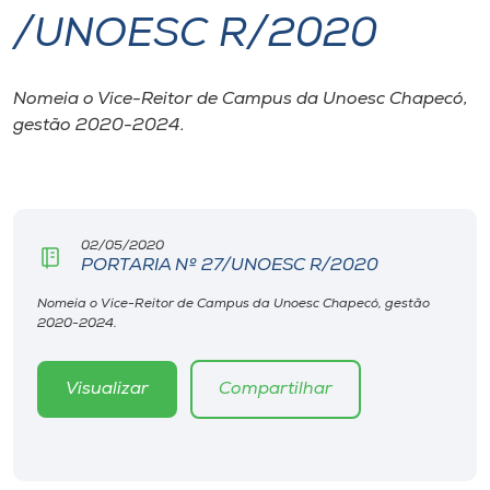
/UNOESC R/2020
I.nova
Nomeia o Vice-Reitor de Campus da Unoesc Chapecó,
Diplomados
gestão 2020-2024.
Cultura
CPA
02/05/2020
PORTARIA Nº 27/UNOESC R/2020
Biblioteca
Nomeia o Vice-Reitor de Campus da Unoesc Chapecó, gestão
2020-2024.
Editora
Visualizar
Compartilhar
Rádio