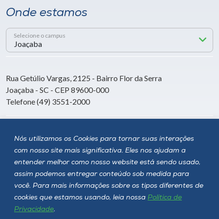
Onde estamos
Selecione o campus
Rua Getúlio Vargas, 2125 - Bairro Flor da Serra
Joaçaba - SC - CEP 89600-000
Telefone (49) 3551-2000
Siga a Unoesc
Nós utilizamos os Cookies para tornar suas interações
com nosso site mais significativa. Eles nos ajudam a
entender melhor como nosso website está sendo usado,
assim podemos entregar conteúdo sob medida para
você. Para mais informações sobre os tipos diferentes de
cookies que estamos usando, leia nossa
Política de
Privacidade
.