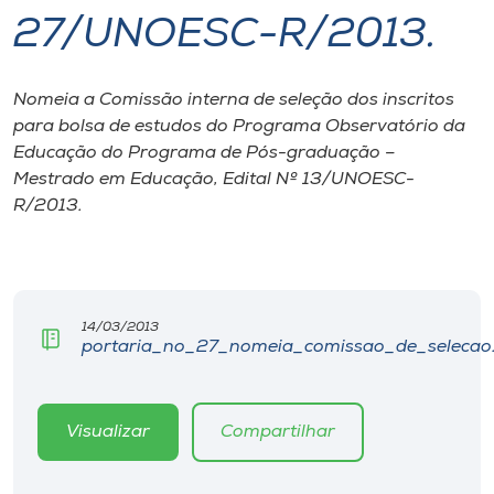
27/UNOESC-R/2013.
I.nova
Nomeia a Comissão interna de seleção dos inscritos
Diplomados
para bolsa de estudos do Programa Observatório da
Educação do Programa de Pós-graduação –
Cultura
Mestrado em Educação, Edital Nº 13/UNOESC-
R/2013.
CPA
Biblioteca
14/03/2013
portaria_no_27_nomeia_comissao_de_selecao
Editora
Visualizar
Compartilhar
Rádio