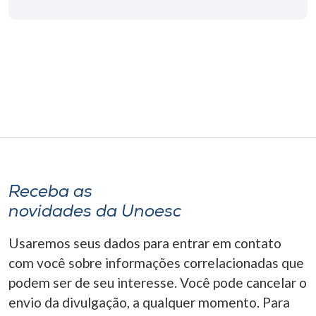
Museu
Unoesc
Store
Selecione
o idioma
Receba as
A+
novidades da Unoesc
A-
Usaremos seus dados para entrar em contato
com você sobre informações correlacionadas que
podem ser de seu interesse. Você pode cancelar o
envio da divulgação, a qualquer momento. Para