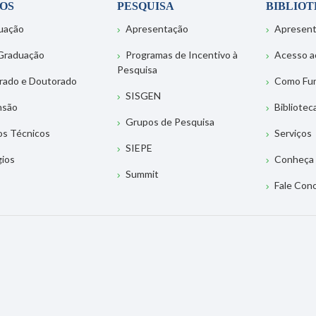
OS
PESQUISA
BIBLIO
uação
Apresentação
Apresen
Graduação
Programas de Incentivo à
Acesso a
Pesquisa
rado e Doutorado
Como Fu
SISGEN
nsão
Bibliotec
Grupos de Pesquisa
os Técnicos
Serviços
SIEPE
gios
Conheça 
Summit
Fale Con