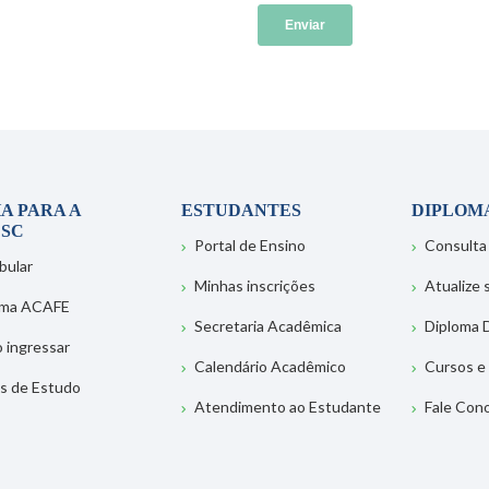
A PARA A
ESTUDANTES
DIPLOM
SC
Portal de Ensino
Consulta
bular
Minhas inscrições
Atualize
ema ACAFE
Secretaria Acadêmica
Diploma D
 ingressar
Calendário Acadêmico
Cursos e
s de Estudo
Atendimento ao Estudante
Fale Con