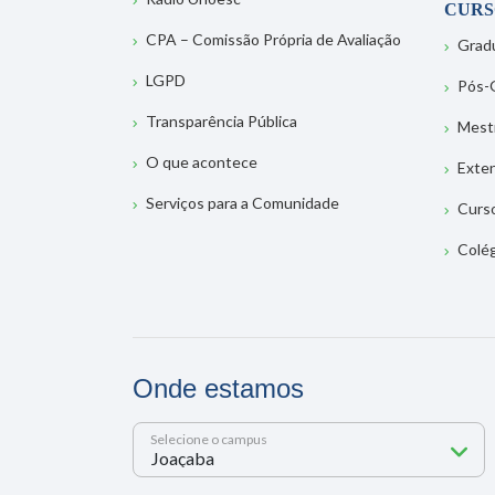
CURS
CPA – Comissão Própria de Avaliação
Grad
LGPD
Pós-
Transparência Pública
Mest
O que acontece
Exte
Serviços para a Comunidade
Curs
Colé
Onde estamos
Selecione o campus