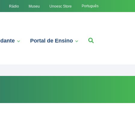
Português
Rádio
Museu
Unoesc Store
udante
Portal de Ensino