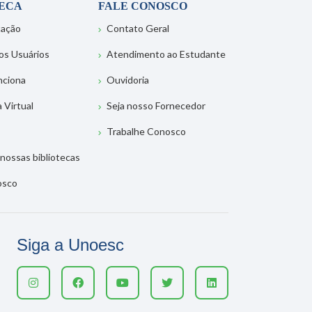
TECA
FALE CONOSCO
tação
Contato Geral
os Usuários
Atendimento ao Estudante
nciona
Ouvidoria
a Virtual
Seja nosso Fornecedor
Trabalhe Conosco
nossas bibliotecas
osco
Siga a Unoesc