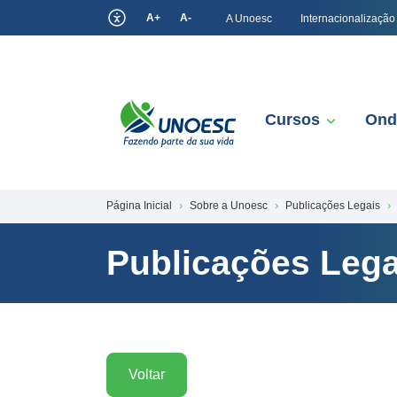
A+
A-
A Unoesc
Internacionalização
Cursos
Ond
Página Inicial
Sobre a Unoesc
Publicações Legais
Publicações Lega
Voltar