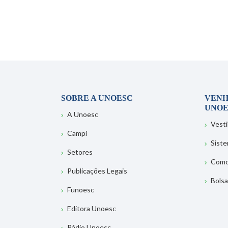
SOBRE A UNOESC
VENH
UNOE
A Unoesc
Vesti
Campi
Sist
Setores
Como
Publicações Legais
Bolsa
Funoesc
Editora Unoesc
Rádio Unoesc