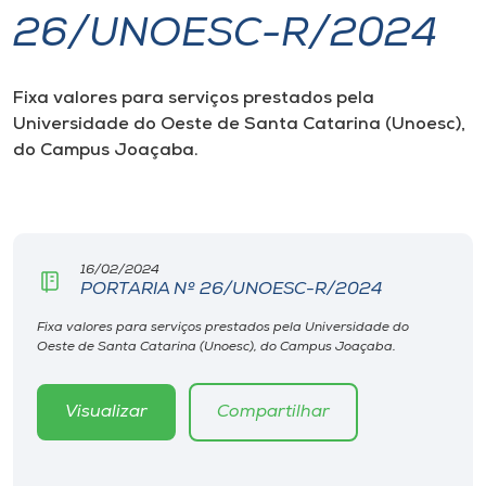
26/UNOESC-R/2024
I.nova
Fixa valores para serviços prestados pela
Diplomados
Universidade do Oeste de Santa Catarina (Unoesc),
do Campus Joaçaba.
Cultura
CPA
16/02/2024
PORTARIA Nº 26/UNOESC-R/2024
Biblioteca
Fixa valores para serviços prestados pela Universidade do
Oeste de Santa Catarina (Unoesc), do Campus Joaçaba.
Editora
Visualizar
Compartilhar
Rádio