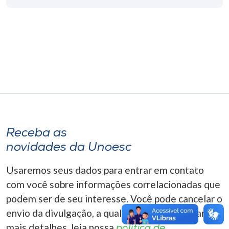
Museu
Unoesc
Store
Selecione
o idioma
Receba as
novidades da Unoesc
A+
A-
Usaremos seus dados para entrar em contato
com você sobre informações correlacionadas que
podem ser de seu interesse. Você pode cancelar o
envio da divulgação, a qualquer momento. Para
mais detalhes, leia nossa
política de