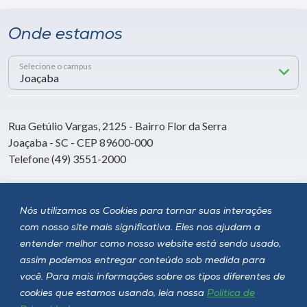
Onde estamos
Selecione o campus
Rua Getúlio Vargas, 2125 - Bairro Flor da Serra
Joaçaba - SC - CEP 89600-000
Telefone (49) 3551-2000
Siga a Unoesc
Nós utilizamos os Cookies para tornar suas interações
com nosso site mais significativa. Eles nos ajudam a
entender melhor como nosso website está sendo usado,
assim podemos entregar conteúdo sob medida para
você. Para mais informações sobre os tipos diferentes de
cookies que estamos usando, leia nossa
Política de