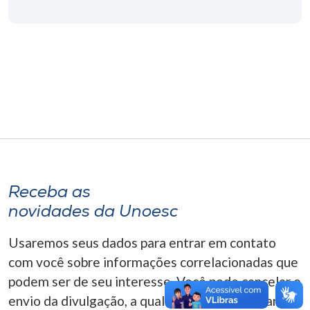
Museu
Unoesc
Store
Selecione
o idioma
Receba as
A+
novidades da Unoesc
A-
Usaremos seus dados para entrar em contato
com você sobre informações correlacionadas que
podem ser de seu interesse. Você pode cancelar o
envio da divulgação, a qualquer momento. Para