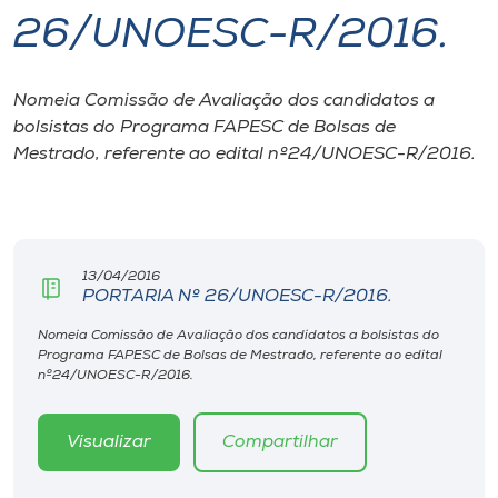
26/UNOESC-R/2016.
I.nova
Nomeia Comissão de Avaliação dos candidatos a
Diplomados
bolsistas do Programa FAPESC de Bolsas de
Mestrado, referente ao edital nº24/UNOESC-R/2016.
Cultura
CPA
13/04/2016
PORTARIA Nº 26/UNOESC-R/2016.
Biblioteca
Nomeia Comissão de Avaliação dos candidatos a bolsistas do
Programa FAPESC de Bolsas de Mestrado, referente ao edital
Editora
nº24/UNOESC-R/2016.
Rádio
Visualizar
Compartilhar