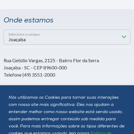
Onde estamos
Selecione o campus
Rua Getúlio Vargas, 2125 - Bairro Flor da Serra
Joaçaba - SC - CEP 89600-000
Telefone (49) 3551-2000
Siga a Unoesc
Nós utilizamos os Cookies para tornar suas interações
com nosso site mais significativa. Eles nos ajudam a
entender melhor como nosso website está sendo usado,
assim podemos entregar conteúdo sob medida para
você. Para mais informações sobre os tipos diferentes de
cookies que estamos usando, leia nossa
Política de