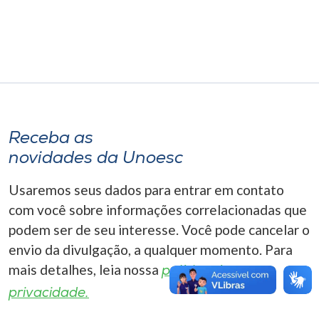
Museu
Unoesc
Store
Receba as
Selecione
o idioma
novidades da Unoesc
Usaremos seus dados para entrar em contato
com você sobre informações correlacionadas que
A+
podem ser de seu interesse. Você pode cancelar o
A-
envio da divulgação, a qualquer momento. Para
mais detalhes, leia nossa
política de
privacidade.