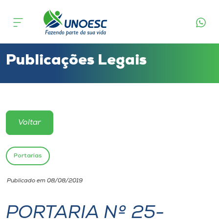
Cursos
Onde estamos
Publicações Legais
Pesquisa
Atendimento ao Estudante
Voltar
Portal de Ensino
Portarias
A
Publicado em 08/08/2019
Unoesc
PORTARIA Nº 25-
Internacionalização