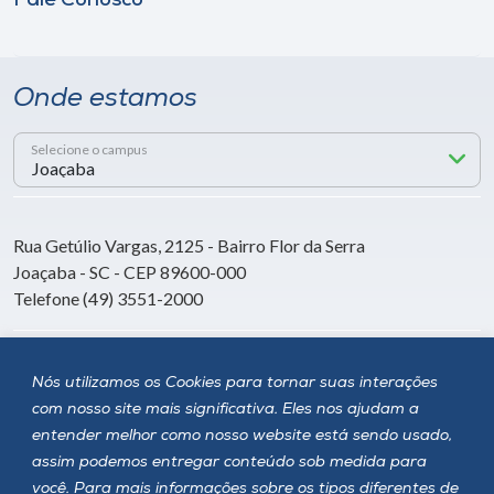
Fale Conosco
Onde estamos
Selecione o campus
Rua Getúlio Vargas, 2125 - Bairro Flor da Serra
Joaçaba - SC - CEP 89600-000
Telefone (49) 3551-2000
Siga a Unoesc
Nós utilizamos os Cookies para tornar suas interações
com nosso site mais significativa. Eles nos ajudam a
entender melhor como nosso website está sendo usado,
assim podemos entregar conteúdo sob medida para
você. Para mais informações sobre os tipos diferentes de