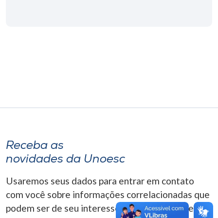
Museu
Unoesc
Store
Selecione
o idioma
A+
Receba as
A-
novidades da Unoesc
Usaremos seus dados para entrar em contato
com você sobre informações correlacionadas que
podem ser de seu interesse. Você pode cancelar o