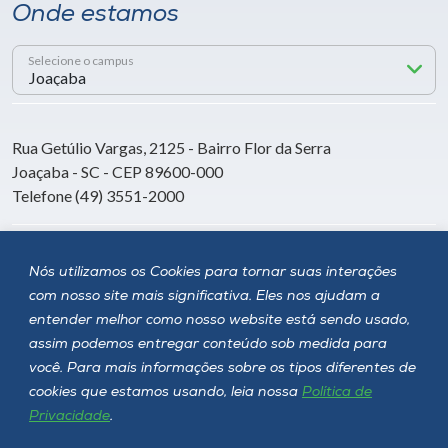
Onde estamos
Selecione o campus
Rua Getúlio Vargas, 2125 - Bairro Flor da Serra
Joaçaba - SC - CEP 89600-000
Telefone (49) 3551-2000
Siga a Unoesc
Nós utilizamos os Cookies para tornar suas interações
com nosso site mais significativa. Eles nos ajudam a
entender melhor como nosso website está sendo usado,
assim podemos entregar conteúdo sob medida para
você. Para mais informações sobre os tipos diferentes de
cookies que estamos usando, leia nossa
Política de
Privacidade
.