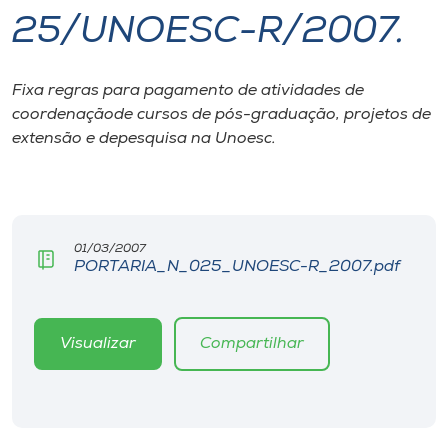
25/UNOESC-R/2007.
I.nova
Fixa regras para pagamento de atividades de
Diplomados
coordenaçãode cursos de pós-graduação, projetos de
extensão e depesquisa na Unoesc.
Cultura
CPA
01/03/2007
PORTARIA_N_025_UNOESC-R_2007.pdf
Biblioteca
Editora
Visualizar
Compartilhar
Rádio