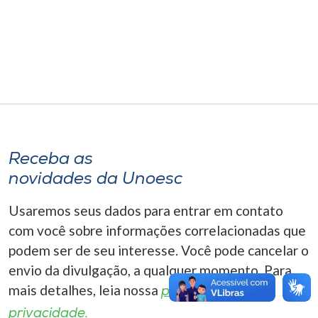
Museu
Unoesc
Store
Selecione
o idioma
Receba as
novidades da Unoesc
Usaremos seus dados para entrar em contato
A+
A-
com você sobre informações correlacionadas que
podem ser de seu interesse. Você pode cancelar o
envio da divulgação, a qualquer momento. Para
mais detalhes, leia nossa
política de
privacidade.