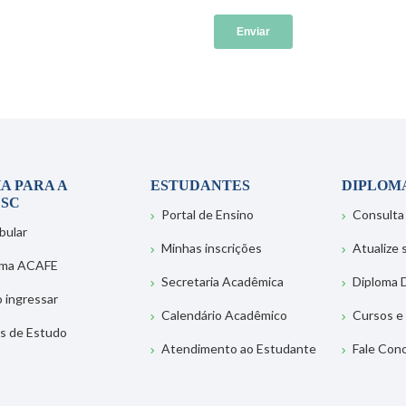
A PARA A
ESTUDANTES
DIPLOM
SC
Portal de Ensino
Consulta
bular
Minhas inscrições
Atualize
ema ACAFE
Secretaria Acadêmica
Diploma D
 ingressar
Calendário Acadêmico
Cursos e
s de Estudo
Atendimento ao Estudante
Fale Con