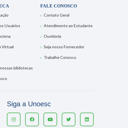
TECA
FALE CONOSCO
tação
Contato Geral
os Usuários
Atendimento ao Estudante
nciona
Ouvidoria
a Virtual
Seja nosso Fornecedor
Trabalhe Conosco
nossas bibliotecas
osco
Siga a Unoesc