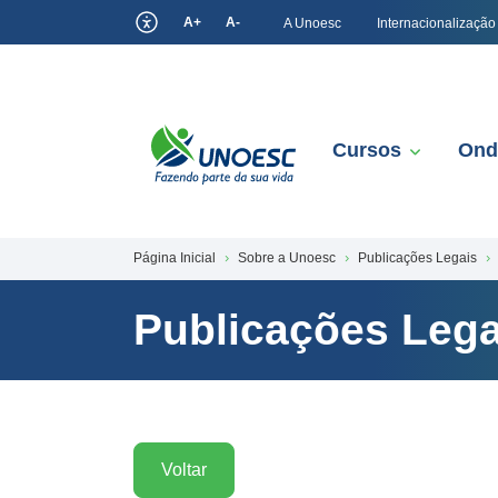
A+
A-
A Unoesc
Internacionalização
Cursos
Ond
Página Inicial
Sobre a Unoesc
Publicações Legais
Publicações Lega
Voltar