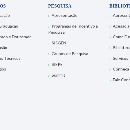
OS
PESQUISA
BIBLIO
uação
Apresentação
Apresen
Graduação
Programas de Incentivo à
Acesso a
Pesquisa
rado e Doutorado
Como Fu
SISGEN
nsão
Bibliotec
Grupos de Pesquisa
os Técnicos
Serviços
SIEPE
gios
Conheça 
Summit
Fale Con