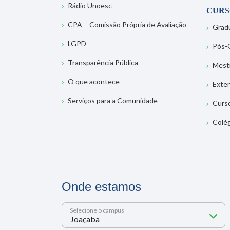
Rádio Unoesc
CURS
CPA – Comissão Própria de Avaliação
Grad
LGPD
Pós-
Transparência Pública
Mest
O que acontece
Exte
Serviços para a Comunidade
Curs
Colé
Onde estamos
Selecione o campus