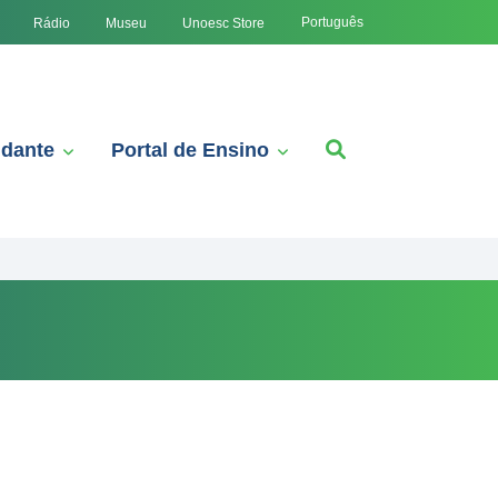
Português
Rádio
Museu
Unoesc Store
udante
Portal de Ensino