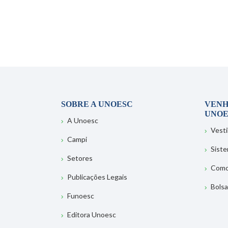
SOBRE A UNOESC
VENH
UNOE
A Unoesc
Vesti
Campi
Sist
Setores
Como
Publicações Legais
Bolsa
Funoesc
Editora Unoesc