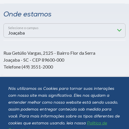
Onde estamos
Selecione o campus
Rua Getúlio Vargas, 2125 - Bairro Flor da Serra
Joaçaba - SC - CEP 89600-000
Telefone (49) 3551-2000
Siga a Unoesc
Nós utilizamos os Cookies para tornar suas interações
com nosso site mais significativa. Eles nos ajudam a
entender melhor como nosso website está sendo usado,
assim podemos entregar conteúdo sob medida para
você. Para mais informações sobre os tipos diferentes de
cookies que estamos usando, leia nossa
Política de