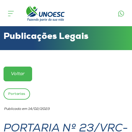
Cursos
Onde estamos
Publicações Legais
Pesquisa
Atendimento ao Estudante
Voltar
Portal de Ensino
Portarias
A
Publicado em 14/02/2023
Unoesc
PORTARIA Nº 23/VRC-
Internacionalização