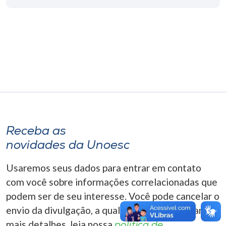
Museu
Unoesc
Store
Selecione
o idioma
Receba as
novidades da Unoesc
A+
A-
Usaremos seus dados para entrar em contato
com você sobre informações correlacionadas que
podem ser de seu interesse. Você pode cancelar o
envio da divulgação, a qualquer momento. Para
mais detalhes, leia nossa
política de